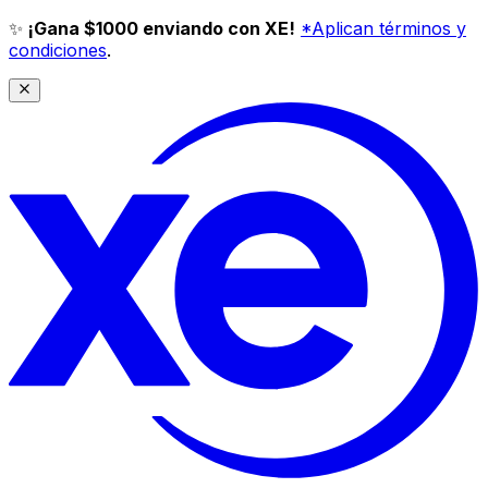
✨
¡Gana $1000 enviando con XE!
*Aplican términos y
condiciones
.