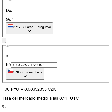
De:
De:
Gs
PYG
-
Guaraní Paraguayo
a
a
Kč
CZK
-
Corona checa
1.00
PYG
=
0.00
352855
CZK
Tasa del mercado medio a las 07:11 UTC