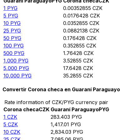
Guaraní Paraguayo
PYG
Corona checa
CZK
1
PYG
0.00352855
CZK
5
PYG
0.0176428
CZK
10
PYG
0.0352855
CZK
25
PYG
0.0882138
CZK
50
PYG
0.176428
CZK
100
PYG
0.352855
CZK
500
PYG
1.76428
CZK
1,000
PYG
3.52855
CZK
5,000
PYG
17.6428
CZK
10,000
PYG
35.2855
CZK
Convertir Corona checa en Guaraní Paraguayo
Rate information of CZK/PYG currency pair
Corona checa
CZK
Guaraní Paraguayo
PYG
1
CZK
283.403
PYG
5
CZK
1,417.01
PYG
10
CZK
2,834.03
PYG
25
CZK
7,085.06
PYG