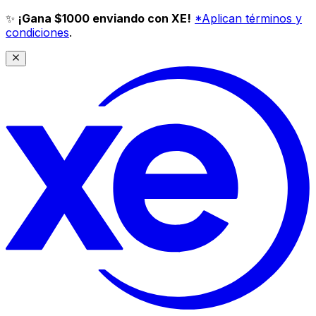
✨
¡Gana $1000 enviando con XE!
*Aplican términos y
condiciones
.