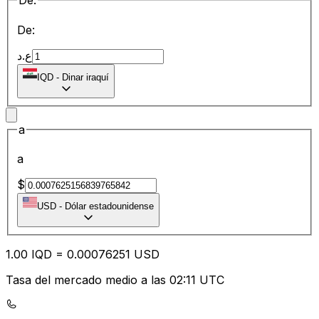
De:
De:
ع.د
IQD
-
Dinar iraquí
a
a
$
USD
-
Dólar estadounidense
1.00
IQD
=
0.00
076251
USD
Tasa del mercado medio a las 02:11 UTC