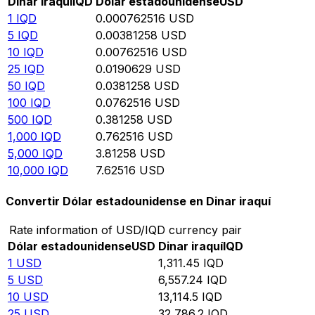
Dinar iraquí
IQD
Dólar estadounidense
USD
1
IQD
0.000762516
USD
5
IQD
0.00381258
USD
10
IQD
0.00762516
USD
25
IQD
0.0190629
USD
50
IQD
0.0381258
USD
100
IQD
0.0762516
USD
500
IQD
0.381258
USD
1,000
IQD
0.762516
USD
5,000
IQD
3.81258
USD
10,000
IQD
7.62516
USD
Convertir Dólar estadounidense en Dinar iraquí
Rate information of USD/IQD currency pair
Dólar estadounidense
USD
Dinar iraquí
IQD
1
USD
1,311.45
IQD
5
USD
6,557.24
IQD
10
USD
13,114.5
IQD
25
USD
32,786.2
IQD