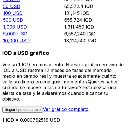
50
USD
65,572.4
IQD
100
USD
131,145
IQD
500
USD
655,724
IQD
1,000
USD
1,311,450
IQD
5,000
USD
6,557,240
IQD
10,000
USD
13,114,500
IQD
IQD a USD gráfico
Vea su 1 IQD en movimiento. Nuestro gráfico en vivo de
IQD a USD rastrea 12 meses de tasas del mercado
medio en tiempo real y muestra exactamente cuánto
valía su dinero en cualquier momento.¿Quieres saber
cuándo se mueve la tasa a tu favor? Establezca una
alerta de tasa y le avisaremos cuando alcance tu
objetivo.
Ver gráfico completo
Seguir tipo de cambio
1 IQD = 0.000762516 USD