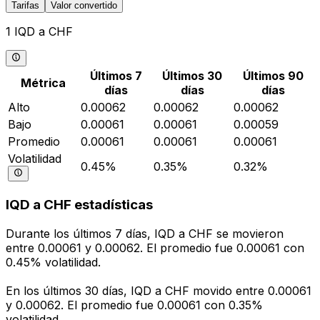
Tarifas
Valor convertido
1 IQD a CHF
Últimos 7
Últimos 30
Últimos 90
Métrica
días
días
días
Alto
0.00062
0.00062
0.00062
Bajo
0.00061
0.00061
0.00059
Promedio
0.00061
0.00061
0.00061
Volatilidad
0.45%
0.35%
0.32%
IQD a CHF estadísticas
Durante los últimos 7 días, IQD a CHF se movieron
entre 0.00061 y 0.00062. El promedio fue 0.00061 con
0.45% volatilidad.
En los últimos 30 días, IQD a CHF movido entre 0.00061
y 0.00062. El promedio fue 0.00061 con 0.35%
volatilidad.