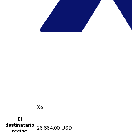
Xe
El
destinatario
26,664.00 USD
recibe