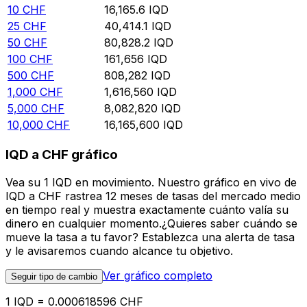
10
CHF
16,165.6
IQD
25
CHF
40,414.1
IQD
50
CHF
80,828.2
IQD
100
CHF
161,656
IQD
500
CHF
808,282
IQD
1,000
CHF
1,616,560
IQD
5,000
CHF
8,082,820
IQD
10,000
CHF
16,165,600
IQD
IQD a CHF gráfico
Vea su 1 IQD en movimiento. Nuestro gráfico en vivo de
IQD a CHF rastrea 12 meses de tasas del mercado medio
en tiempo real y muestra exactamente cuánto valía su
dinero en cualquier momento.¿Quieres saber cuándo se
mueve la tasa a tu favor? Establezca una alerta de tasa
y le avisaremos cuando alcance tu objetivo.
Ver gráfico completo
Seguir tipo de cambio
1 IQD = 0.000618596 CHF