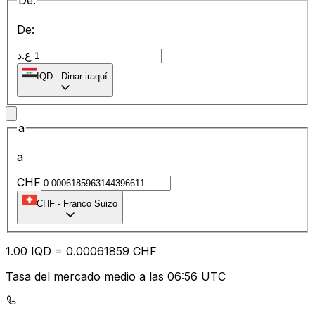
De:
De:
ع.د
IQD
-
Dinar iraquí
a
a
CHF
CHF
-
Franco Suizo
1.00
IQD
=
0.00
061859
CHF
Tasa del mercado medio a las 06:56 UTC