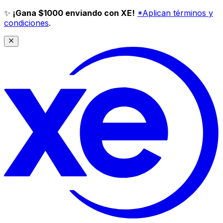
✨
¡Gana $1000 enviando con XE!
*Aplican términos y
condiciones
.