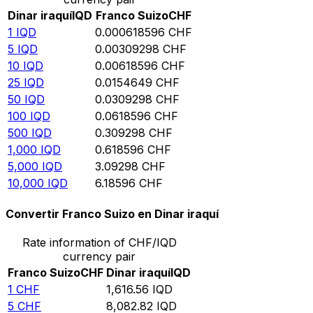
Dinar iraquí
IQD
Franco Suizo
CHF
1
IQD
0.000618596
CHF
5
IQD
0.00309298
CHF
10
IQD
0.00618596
CHF
25
IQD
0.0154649
CHF
50
IQD
0.0309298
CHF
100
IQD
0.0618596
CHF
500
IQD
0.309298
CHF
1,000
IQD
0.618596
CHF
5,000
IQD
3.09298
CHF
10,000
IQD
6.18596
CHF
Convertir Franco Suizo en Dinar iraquí
Rate information of CHF/IQD
currency pair
Franco Suizo
CHF
Dinar iraquí
IQD
1
CHF
1,616.56
IQD
5
CHF
8,082.82
IQD