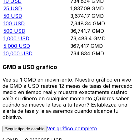
10
USD
734.834
GMD
25
USD
1,837.09
GMD
50
USD
3,674.17
GMD
100
USD
7,348.34
GMD
500
USD
36,741.7
GMD
1,000
USD
73,483.4
GMD
5,000
USD
367,417
GMD
10,000
USD
734,834
GMD
GMD a USD gráfico
Vea su 1 GMD en movimiento. Nuestro gráfico en vivo
de GMD a USD rastrea 12 meses de tasas del mercado
medio en tiempo real y muestra exactamente cuánto
valía su dinero en cualquier momento.¿Quieres saber
cuándo se mueve la tasa a tu favor? Establezca una
alerta de tasa y le avisaremos cuando alcance tu
objetivo.
Ver gráfico completo
Seguir tipo de cambio