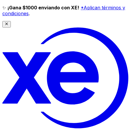
✨
¡Gana $1000 enviando con XE!
*Aplican términos y
condiciones
.