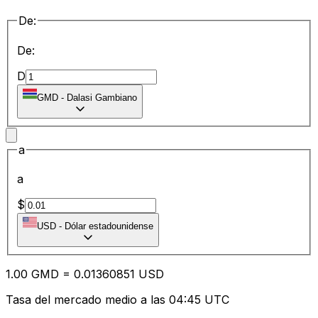
De:
De:
D
GMD
-
Dalasi Gambiano
a
a
$
USD
-
Dólar estadounidense
1.00
GMD
=
0.01
360851
USD
Tasa del mercado medio a las 04:45 UTC