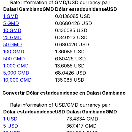
Rate information of GMD/USD currency pair
Dalasi Gambiano
GMD
Dólar estadounidense
USD
1
GMD
0.0136085
USD
5
GMD
0.0680426
USD
10
GMD
0.136085
USD
25
GMD
0.340213
USD
50
GMD
0.680426
USD
100
GMD
1.36085
USD
500
GMD
6.80426
USD
1,000
GMD
13.6085
USD
5,000
GMD
68.0426
USD
10,000
GMD
136.085
USD
Convertir Dólar estadounidense en Dalasi Gambiano
Rate information of USD/GMD currency pair
Dólar estadounidense
USD
Dalasi Gambiano
GMD
1
USD
73.4834
GMD
5
USD
367.417
GMD