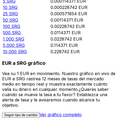
5
SRG
0.000114371
EUR
10
SRG
0.000228742
EUR
25
SRG
0.000571854
EUR
50
SRG
0.00114371
EUR
100
SRG
0.00228742
EUR
500
SRG
0.0114371
EUR
1,000
SRG
0.0228742
EUR
5,000
SRG
0.114371
EUR
10,000
SRG
0.228742
EUR
EUR a SRG gráfico
Vea su 1 EUR en movimiento. Nuestro gráfico en vivo de
EUR a SRG rastrea 12 meses de tasas del mercado
medio en tiempo real y muestra exactamente cuánto
valía su dinero en cualquier momento.¿Quieres saber
cuándo se mueve la tasa a tu favor? Establezca una
alerta de tasa y le avisaremos cuando alcance tu
objetivo.
Ver gráfico completo
Seguir tipo de cambio