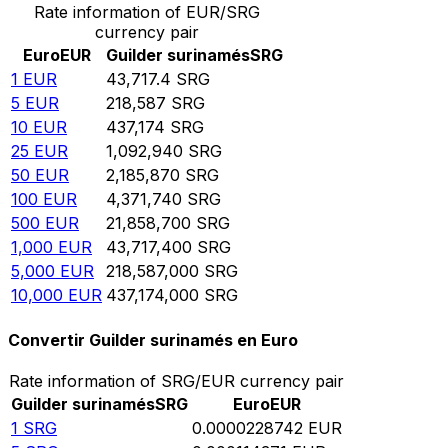
Rate information of EUR/SRG
currency pair
Euro
EUR
Guilder surinamés
SRG
1
EUR
43,717.4
SRG
5
EUR
218,587
SRG
10
EUR
437,174
SRG
25
EUR
1,092,940
SRG
50
EUR
2,185,870
SRG
100
EUR
4,371,740
SRG
500
EUR
21,858,700
SRG
1,000
EUR
43,717,400
SRG
5,000
EUR
218,587,000
SRG
10,000
EUR
437,174,000
SRG
Convertir Guilder surinamés en Euro
Rate information of SRG/EUR currency pair
Guilder surinamés
SRG
Euro
EUR
1
SRG
0.0000228742
EUR