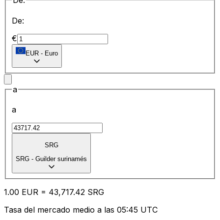
De:
De:
€
EUR
-
Euro
a
a
SRG
SRG
-
Guilder surinamés
1.00
EUR
=
43,717.42
SRG
Tasa del mercado medio a las 05:45 UTC