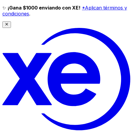
✨
¡Gana $1000 enviando con XE!
*Aplican términos y
condiciones
.