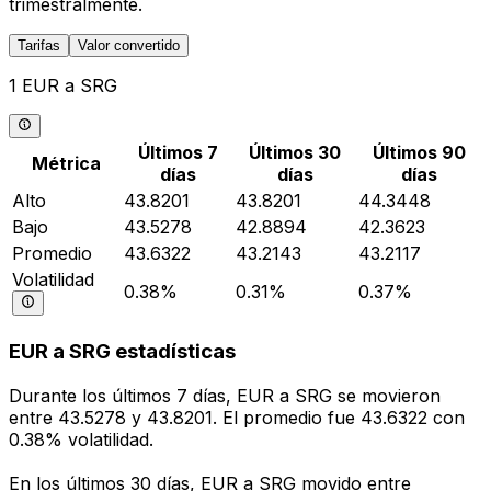
trimestralmente.
Tarifas
Valor convertido
1 EUR a SRG
Últimos 7
Últimos 30
Últimos 90
Métrica
días
días
días
Alto
43.8201
43.8201
44.3448
Bajo
43.5278
42.8894
42.3623
Promedio
43.6322
43.2143
43.2117
Volatilidad
0.38%
0.31%
0.37%
EUR a SRG estadísticas
Durante los últimos 7 días, EUR a SRG se movieron
entre 43.5278 y 43.8201. El promedio fue 43.6322 con
0.38% volatilidad.
En los últimos 30 días, EUR a SRG movido entre