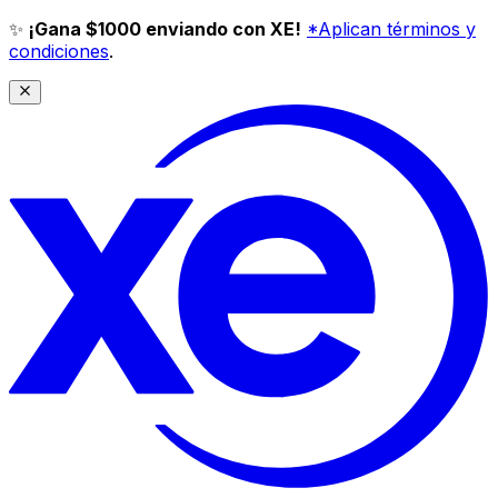
✨
¡Gana $1000 enviando con XE!
*Aplican términos y
condiciones
.