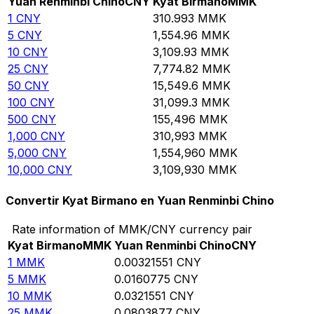
Yuan Renminbi Chino
CNY
Kyat Birmano
MMK
1
CNY
310.993
MMK
5
CNY
1,554.96
MMK
10
CNY
3,109.93
MMK
25
CNY
7,774.82
MMK
50
CNY
15,549.6
MMK
100
CNY
31,099.3
MMK
500
CNY
155,496
MMK
1,000
CNY
310,993
MMK
5,000
CNY
1,554,960
MMK
10,000
CNY
3,109,930
MMK
Convertir Kyat Birmano en Yuan Renminbi Chino
Rate information of MMK/CNY currency pair
Kyat Birmano
MMK
Yuan Renminbi Chino
CNY
1
MMK
0.00321551
CNY
5
MMK
0.0160775
CNY
10
MMK
0.0321551
CNY
25
MMK
0.0803877
CNY