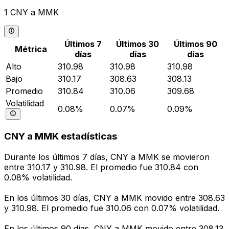
1 CNY a MMK
Últimos 7
Últimos 30
Últimos 90
Métrica
días
días
días
Alto
310.98
310.98
310.98
Bajo
310.17
308.63
308.13
Promedio
310.84
310.06
309.68
Volatilidad
0.08%
0.07%
0.09%
CNY a MMK estadísticas
Durante los últimos 7 días, CNY a MMK se movieron
entre 310.17 y 310.98. El promedio fue 310.84 con
0.08% volatilidad.
En los últimos 30 días, CNY a MMK movido entre 308.63
y 310.98. El promedio fue 310.06 con 0.07% volatilidad.
En los últimos 90 días, CNY a MMK movido entre 308.13