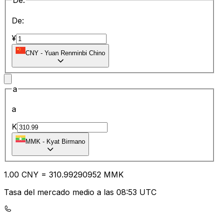
De:
De:
¥
CNY
-
Yuan Renminbi Chino
a
a
K
MMK
-
Kyat Birmano
1.00
CNY
=
310.99
290952
MMK
Tasa del mercado medio a las 08:53 UTC