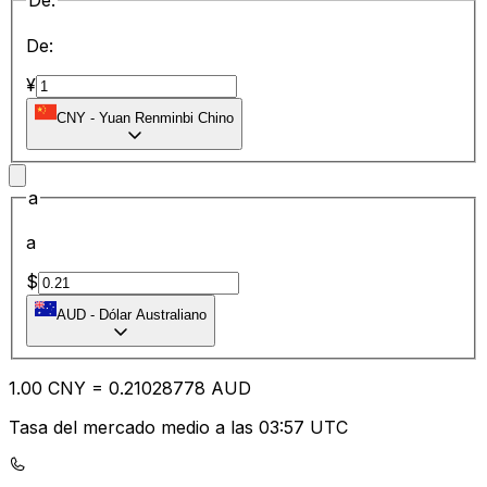
De:
De:
¥
CNY
-
Yuan Renminbi Chino
a
a
$
AUD
-
Dólar Australiano
1.00
CNY
=
0.21
028778
AUD
Tasa del mercado medio a las 03:57 UTC