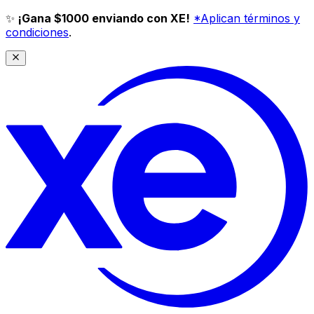
✨
¡Gana $1000 enviando con XE!
*Aplican términos y
condiciones
.