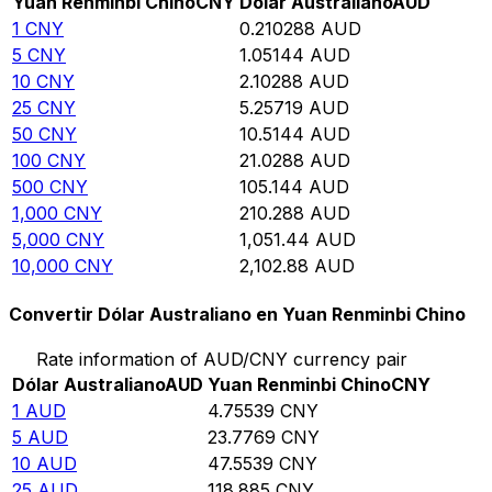
Yuan Renminbi Chino
CNY
Dólar Australiano
AUD
1
CNY
0.210288
AUD
5
CNY
1.05144
AUD
10
CNY
2.10288
AUD
25
CNY
5.25719
AUD
50
CNY
10.5144
AUD
100
CNY
21.0288
AUD
500
CNY
105.144
AUD
1,000
CNY
210.288
AUD
5,000
CNY
1,051.44
AUD
10,000
CNY
2,102.88
AUD
Convertir Dólar Australiano en Yuan Renminbi Chino
Rate information of AUD/CNY currency pair
Dólar Australiano
AUD
Yuan Renminbi Chino
CNY
1
AUD
4.75539
CNY
5
AUD
23.7769
CNY
10
AUD
47.5539
CNY
25
AUD
118.885
CNY