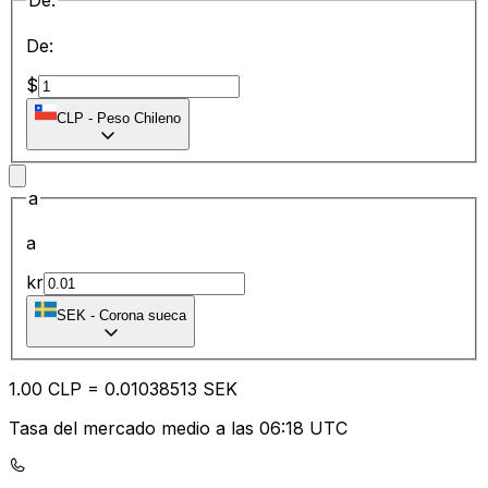
De:
De:
$
CLP
-
Peso Chileno
a
a
kr
SEK
-
Corona sueca
1.00
CLP
=
0.01
038513
SEK
Tasa del mercado medio a las 06:18 UTC