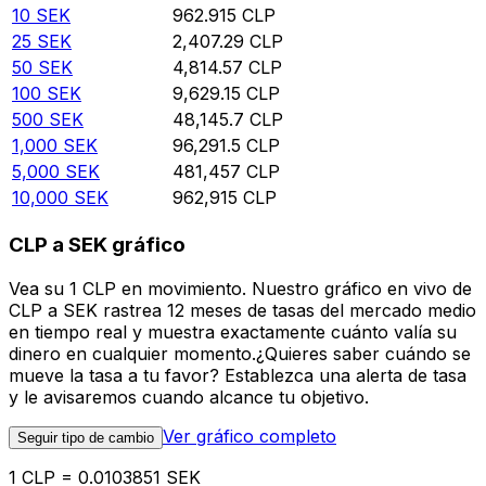
10
SEK
962.915
CLP
25
SEK
2,407.29
CLP
50
SEK
4,814.57
CLP
100
SEK
9,629.15
CLP
500
SEK
48,145.7
CLP
1,000
SEK
96,291.5
CLP
5,000
SEK
481,457
CLP
10,000
SEK
962,915
CLP
CLP a SEK gráfico
Vea su 1 CLP en movimiento. Nuestro gráfico en vivo de
CLP a SEK rastrea 12 meses de tasas del mercado medio
en tiempo real y muestra exactamente cuánto valía su
dinero en cualquier momento.¿Quieres saber cuándo se
mueve la tasa a tu favor? Establezca una alerta de tasa
y le avisaremos cuando alcance tu objetivo.
Ver gráfico completo
Seguir tipo de cambio
1 CLP = 0.0103851 SEK