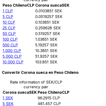
Peso Chileno
CLP
Corona sueca
SEK
1
CLP
0.0103851
SEK
5
CLP
0.0519257
SEK
10
CLP
0.103851
SEK
25
CLP
0.259628
SEK
50
CLP
0.519257
SEK
100
CLP
1.03851
SEK
500
CLP
5.19257
SEK
1,000
CLP
10.3851
SEK
5,000
CLP
51.9257
SEK
10,000
CLP
103.851
SEK
Convertir Corona sueca en Peso Chileno
Rate information of SEK/CLP
currency pair
Corona sueca
SEK
Peso Chileno
CLP
1
SEK
96.2915
CLP
5
SEK
481.457
CLP