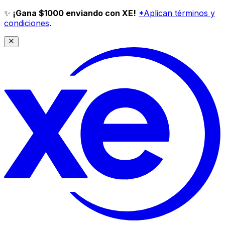
✨
¡Gana $1000 enviando con XE!
*Aplican términos y
condiciones
.