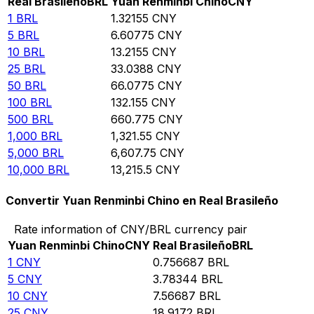
Real Brasileño
BRL
Yuan Renminbi Chino
CNY
1
BRL
1.32155
CNY
5
BRL
6.60775
CNY
10
BRL
13.2155
CNY
25
BRL
33.0388
CNY
50
BRL
66.0775
CNY
100
BRL
132.155
CNY
500
BRL
660.775
CNY
1,000
BRL
1,321.55
CNY
5,000
BRL
6,607.75
CNY
10,000
BRL
13,215.5
CNY
Convertir Yuan Renminbi Chino en Real Brasileño
Rate information of CNY/BRL currency pair
Yuan Renminbi Chino
CNY
Real Brasileño
BRL
1
CNY
0.756687
BRL
5
CNY
3.78344
BRL
10
CNY
7.56687
BRL
25
CNY
18.9172
BRL