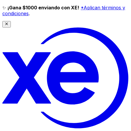
✨
¡Gana $1000 enviando con XE!
*Aplican términos y
condiciones
.