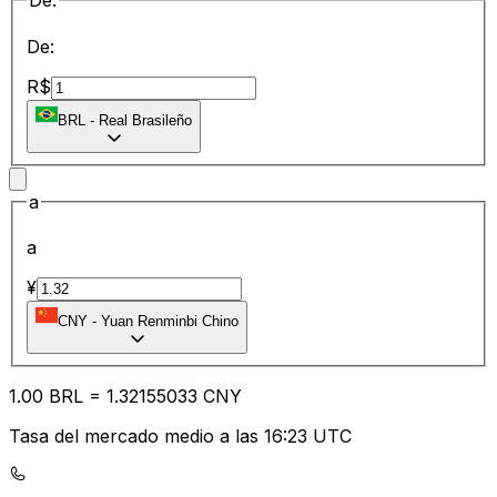
De:
De:
R$
BRL
-
Real Brasileño
a
a
¥
CNY
-
Yuan Renminbi Chino
1.00
BRL
=
1.32
155033
CNY
Tasa del mercado medio a las 16:23 UTC