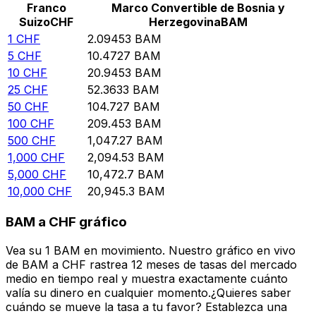
Franco
Marco Convertible de Bosnia y
Suizo
CHF
Herzegovina
BAM
1
CHF
2.09453
BAM
5
CHF
10.4727
BAM
10
CHF
20.9453
BAM
25
CHF
52.3633
BAM
50
CHF
104.727
BAM
100
CHF
209.453
BAM
500
CHF
1,047.27
BAM
1,000
CHF
2,094.53
BAM
5,000
CHF
10,472.7
BAM
10,000
CHF
20,945.3
BAM
BAM a CHF gráfico
Vea su 1 BAM en movimiento. Nuestro gráfico en vivo
de BAM a CHF rastrea 12 meses de tasas del mercado
medio en tiempo real y muestra exactamente cuánto
valía su dinero en cualquier momento.¿Quieres saber
cuándo se mueve la tasa a tu favor? Establezca una