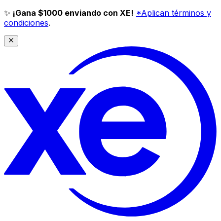
✨
¡Gana $1000 enviando con XE!
*Aplican términos y
condiciones
.