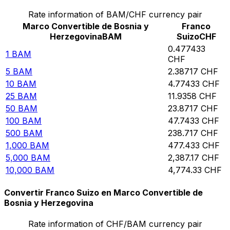
Rate information of BAM/CHF currency pair
Marco Convertible de Bosnia y
Franco
Herzegovina
BAM
Suizo
CHF
0.477433
1
BAM
CHF
5
BAM
2.38717
CHF
10
BAM
4.77433
CHF
25
BAM
11.9358
CHF
50
BAM
23.8717
CHF
100
BAM
47.7433
CHF
500
BAM
238.717
CHF
1,000
BAM
477.433
CHF
5,000
BAM
2,387.17
CHF
10,000
BAM
4,774.33
CHF
Convertir Franco Suizo en Marco Convertible de
Bosnia y Herzegovina
Rate information of CHF/BAM currency pair