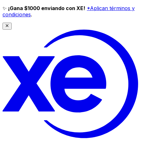
✨
¡Gana $1000 enviando con XE!
*Aplican términos y
condiciones
.