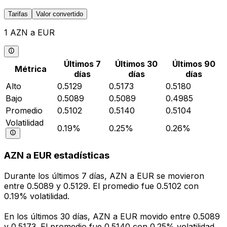
Tarifas
Valor convertido
1 AZN a EUR
Últimos 7
Últimos 30
Últimos 90
Métrica
días
días
días
Alto
0.5129
0.5173
0.5180
Bajo
0.5089
0.5089
0.4985
Promedio
0.5102
0.5140
0.5104
Volatilidad
0.19%
0.25%
0.26%
AZN a EUR estadísticas
Durante los últimos 7 días, AZN a EUR se movieron
entre 0.5089 y 0.5129. El promedio fue 0.5102 con
0.19% volatilidad.
En los últimos 30 días, AZN a EUR movido entre 0.5089
y 0.5173. El promedio fue 0.5140 con 0.25% volatilidad.