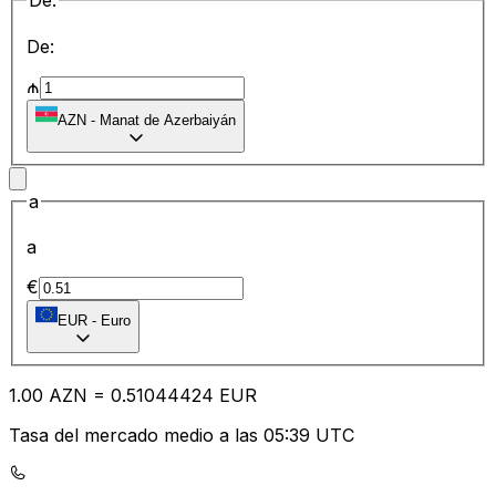
De:
De:
₼
AZN
-
Manat de Azerbaiyán
a
a
€
EUR
-
Euro
1.00
AZN
=
0.51
044424
EUR
Tasa del mercado medio a las 05:39 UTC