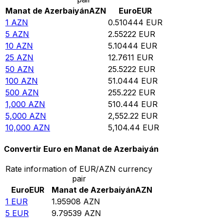
Manat de Azerbaiyán
AZN
Euro
EUR
1
AZN
0.510444
EUR
5
AZN
2.55222
EUR
10
AZN
5.10444
EUR
25
AZN
12.7611
EUR
50
AZN
25.5222
EUR
100
AZN
51.0444
EUR
500
AZN
255.222
EUR
1,000
AZN
510.444
EUR
5,000
AZN
2,552.22
EUR
10,000
AZN
5,104.44
EUR
Convertir Euro en Manat de Azerbaiyán
Rate information of EUR/AZN currency
pair
Euro
EUR
Manat de Azerbaiyán
AZN
1
EUR
1.95908
AZN
5
EUR
9.79539
AZN