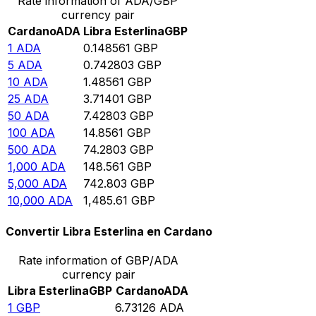
Rate information of ADA/GBP
currency pair
Cardano
ADA
Libra Esterlina
GBP
1
ADA
0.148561
GBP
5
ADA
0.742803
GBP
10
ADA
1.48561
GBP
25
ADA
3.71401
GBP
50
ADA
7.42803
GBP
100
ADA
14.8561
GBP
500
ADA
74.2803
GBP
1,000
ADA
148.561
GBP
5,000
ADA
742.803
GBP
10,000
ADA
1,485.61
GBP
Convertir Libra Esterlina en Cardano
Rate information of GBP/ADA
currency pair
Libra Esterlina
GBP
Cardano
ADA
1
GBP
6.73126
ADA