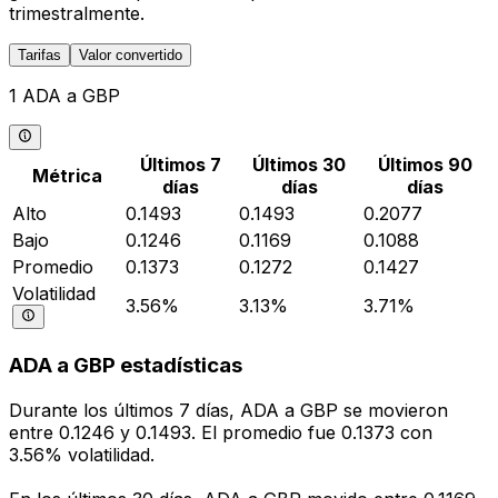
trimestralmente.
Tarifas
Valor convertido
1 ADA a GBP
Últimos 7
Últimos 30
Últimos 90
Métrica
días
días
días
Alto
0.1493
0.1493
0.2077
Bajo
0.1246
0.1169
0.1088
Promedio
0.1373
0.1272
0.1427
Volatilidad
3.56%
3.13%
3.71%
ADA a GBP estadísticas
Durante los últimos 7 días, ADA a GBP se movieron
entre 0.1246 y 0.1493. El promedio fue 0.1373 con
3.56% volatilidad.