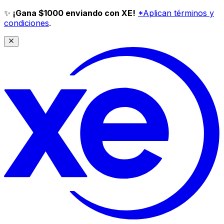
✨
¡Gana $1000 enviando con XE!
*Aplican términos y
condiciones
.