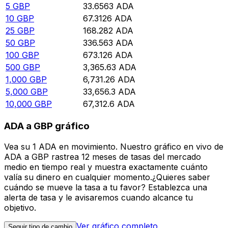
5
GBP
33.6563
ADA
10
GBP
67.3126
ADA
25
GBP
168.282
ADA
50
GBP
336.563
ADA
100
GBP
673.126
ADA
500
GBP
3,365.63
ADA
1,000
GBP
6,731.26
ADA
5,000
GBP
33,656.3
ADA
10,000
GBP
67,312.6
ADA
ADA a GBP gráfico
Vea su 1 ADA en movimiento. Nuestro gráfico en vivo de
ADA a GBP rastrea 12 meses de tasas del mercado
medio en tiempo real y muestra exactamente cuánto
valía su dinero en cualquier momento.¿Quieres saber
cuándo se mueve la tasa a tu favor? Establezca una
alerta de tasa y le avisaremos cuando alcance tu
objetivo.
Ver gráfico completo
Seguir tipo de cambio