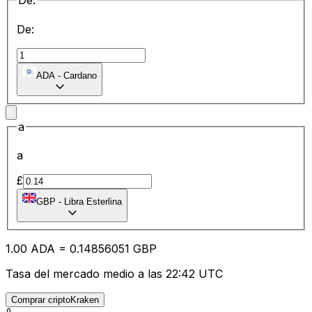
De:
De:
ADA
-
Cardano
a
a
£
GBP
-
Libra Esterlina
1.00
ADA
=
0.14
856051
GBP
Tasa del mercado medio a las 22:42 UTC
Comprar criptoKraken