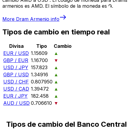
armenios es AMD. El símbolo de la moneda es ֏.
More
Dram Armenio
info
Tipos de cambio en tiempo real
Divisa
Tipo
Cambio
EUR / USD
1.15609
▲
GBP / EUR
1.16700
▼
USD / JPY
157.823
▲
GBP / USD
1.34916
▲
USD / CHF
0.807950
▲
USD / CAD
1.39472
▲
EUR / JPY
182.458
▲
AUD / USD
0.706610
▼
Tipos de cambio del Banco Central