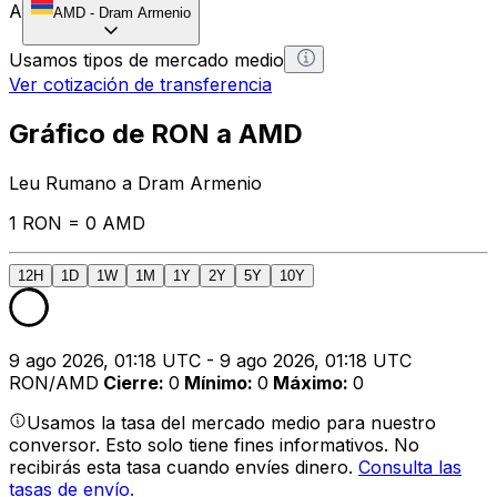
A
AMD
-
Dram Armenio
Usamos tipos de mercado medio
Ver cotización de transferencia
Gráfico de RON a AMD
Leu Rumano a Dram Armenio
1 RON = 0 AMD
12H
1D
1W
1M
1Y
2Y
5Y
10Y
9 ago 2026, 01:18 UTC - 9 ago 2026, 01:18 UTC
RON/AMD
Cierre
:
0
Mínimo
:
0
Máximo
:
0
Usamos la tasa del mercado medio para nuestro
conversor. Esto solo tiene fines informativos. No
recibirás esta tasa cuando envíes dinero.
Consulta las
tasas de envío.