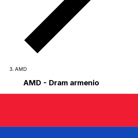
AMD
AMD - Dram armenio
El Dram armenio es la moneda de Armenia.
Nuestras
clasificaciones de divisas muestran que el tipo de cambio
más popular de Dram armenio es el tipo de cambio de
AMD a USD.
El código de la divisa de Drams es AMD
, y
el símbolo de la divisa es ֏.
A continuación, encontrará
tipos de cambio de Dram armenio y un conversor de
divisas.