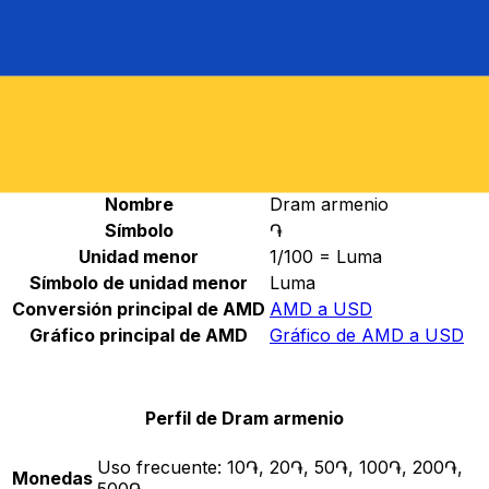
Seleccione una divisa
AMD
-
Dram Armenio
Continuar
Estadísticas de Dram armenio
Nombre
Dram armenio
Símbolo
֏
Unidad menor
1/100 = Luma
Símbolo de unidad menor
Luma
Conversión principal de AMD
AMD a USD
Gráfico principal de AMD
Gráfico de AMD a USD
Perfil de Dram armenio
Uso frecuente:
10֏, 20֏, 50֏, 100֏, 200֏,
Monedas
500֏