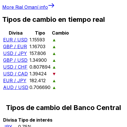
More
Rial Omaní
info
Tipos de cambio en tiempo real
Divisa
Tipo
Cambio
EUR / USD
1.15593
▲
GBP / EUR
1.16703
▲
USD / JPY
157.806
▲
GBP / USD
1.34900
▲
USD / CHF
0.807894
▲
USD / CAD
1.39424
▼
EUR / JPY
182.412
▲
AUD / USD
0.706690
▲
Tipos de cambio del Banco Central
Divisa
Tipo de interés
JPY
0.75%