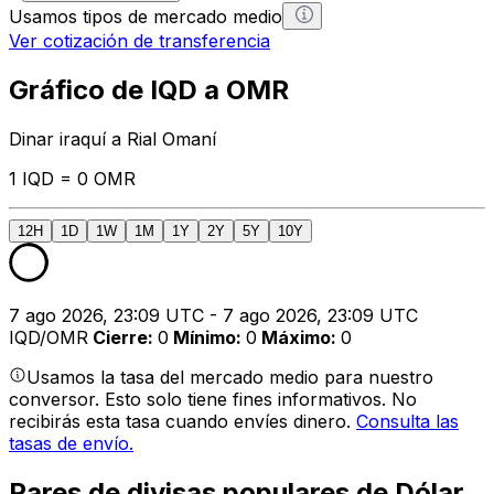
Usamos tipos de mercado medio
Ver cotización de transferencia
Gráfico de IQD a OMR
Dinar iraquí a Rial Omaní
1 IQD = 0 OMR
12H
1D
1W
1M
1Y
2Y
5Y
10Y
7 ago 2026, 23:09 UTC - 7 ago 2026, 23:09 UTC
IQD/OMR
Cierre
:
0
Mínimo
:
0
Máximo
:
0
Usamos la tasa del mercado medio para nuestro
conversor. Esto solo tiene fines informativos. No
recibirás esta tasa cuando envíes dinero.
Consulta las
tasas de envío.
Pares de divisas populares de Dólar