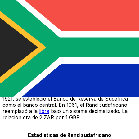
Seleccione una divisa
ZAR
-
Rand sudafricano
Continuar
Como centro comercial, múltiples monedas circularon
por Sudáfrica. La primera moneda oficial utilizada fue el
Guilder. Durante finales del siglo XVII, se utilizó el
Rixdollar y fue la primera moneda sudafricana en incluir
billetes de papel. Durante la ocupación británica, en
1826, la Colonia del Cabo se estableció sobre una base
de libra esterlina, aunque otras monedas, incluidos los
dólares españoles,
dólares estadounidenses
, francos
franceses y
rupias indias
continuaron circulando. En
1921, se estableció el Banco de Reserva de Sudáfrica
como el banco central. En 1961, el Rand sudafricano
reemplazó a la
libra
bajo un sistema decimalizado. La
relación era de 2 ZAR por 1 GBP.
Estadísticas de Rand sudafricano