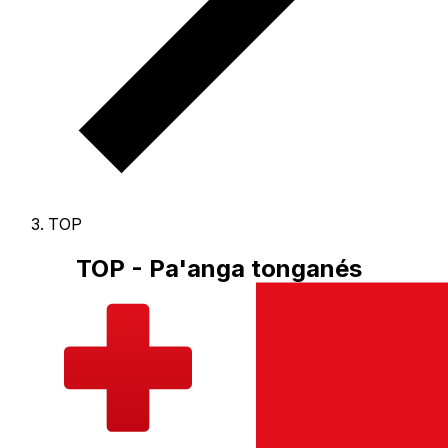
TOP
TOP - Pa'anga tonganés
El Pa'anga tonganés es la moneda de Tonga.
Nuestras
clasificaciones de divisas muestran que el tipo de cambio
más popular de Pa'anga tonganés es el tipo de cambio
de TOP a USD.
El código de la divisa de Pa'anga es TOP
,
y el símbolo de la divisa es T$.
A continuación,
encontrará tipos de cambio de Pa'anga tonganés y un
conversor de divisas.