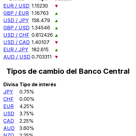
EUR / USD
1.15230
▼
GBP / EUR
1.16763
▲
USD / JPY
158.479
▲
GBP / USD
1.34546
▲
USD / CHF
0.812426
▲
USD / CAD
1.40107
▼
EUR / JPY
182.615
▲
AUD / USD
0.703311
▼
Tipos de cambio del Banco Central
Divisa
Tipo de interés
JPY
0.75%
CHF
0.00%
EUR
4.25%
USD
3.75%
CAD
2.25%
AUD
3.60%
NZD
2.25%