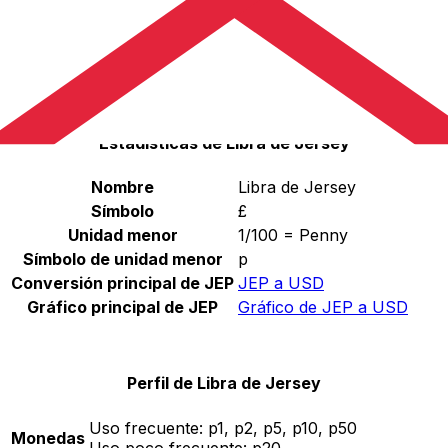
Seleccione una divisa
JEP
-
Libra de Jersey
Continuar
Estadísticas de Libra de Jersey
Nombre
Libra de Jersey
Símbolo
£
Unidad menor
1/100 = Penny
Símbolo de unidad menor
p
Conversión principal de JEP
JEP a USD
Gráfico principal de JEP
Gráfico de JEP a USD
Perfil de Libra de Jersey
Uso frecuente:
p1, p2, p5, p10, p50
Monedas
Uso poco frecuente:
p20