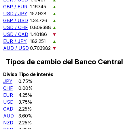
GBP / EUR
1.16745
▲
USD / JPY
157.928
▲
GBP / USD
1.34726
▲
USD / CHF
0.809388
▲
USD / CAD
1.40186
▼
EUR / JPY
182.251
▲
AUD / USD
0.703982
▼
Tipos de cambio del Banco Central
Divisa
Tipo de interés
JPY
0.75%
CHF
0.00%
EUR
4.25%
USD
3.75%
CAD
2.25%
AUD
3.60%
NZD
2.25%