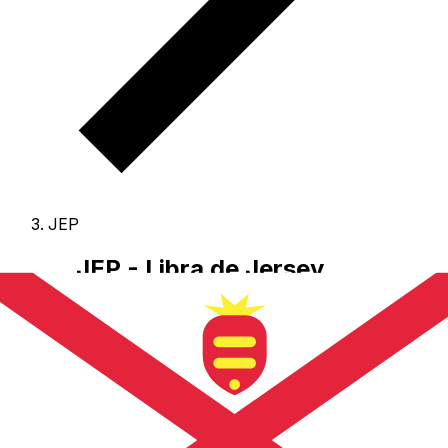
JEP
JEP - Libra de Jersey
El Libra de Jersey es la moneda de Jersey.
Nuestras
clasificaciones de divisas muestran que el tipo de cambio
más popular de Libra de Jersey es el tipo de cambio de
JEP a USD.
El código de la divisa de Libras es JEP
, y el
símbolo de la divisa es £.
A continuación, encontrará
tipos de cambio de Libra de Jersey y un conversor de
divisas.