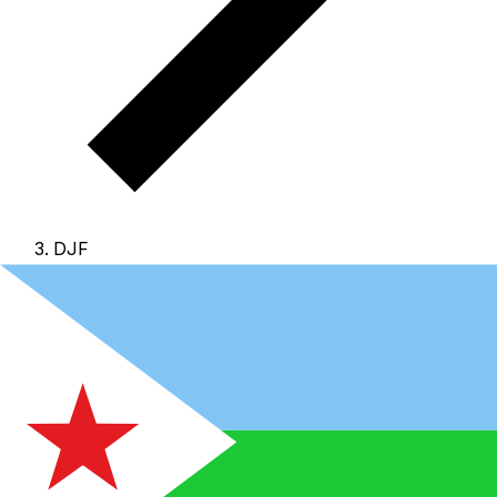
DJF
DJF - Franco de Yibuti
El Franco de Yibuti es la moneda de Yibuti.
Nuestras
clasificaciones de divisas muestran que el tipo de cambio
más popular de Franco de Yibuti es el tipo de cambio de
DJF a USD.
El código de la divisa de Francos es DJF
, y
el símbolo de la divisa es Fdj.
A continuación, encontrará
tipos de cambio de Franco de Yibuti y un conversor de
divisas.