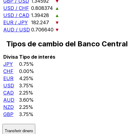
GBP / USD
1.34592
▼
USD / CHF
0.808374
▲
USD / CAD
1.39428
▲
EUR / JPY
182.247
▼
AUD / USD
0.706640
▼
Tipos de cambio del Banco Central
Divisa
Tipo de interés
JPY
0.75%
CHF
0.00%
EUR
4.25%
USD
3.75%
CAD
2.25%
AUD
3.60%
NZD
2.25%
GBP
3.75%
Transferir dinero