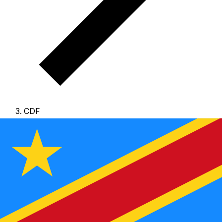
CDF
CDF - Franco congolés
El Franco congolés es la moneda de Congo/Kinshasa.
Nuestras clasificaciones de divisas muestran que el tipo
de cambio más popular de Franco congolés es el tipo de
cambio de CDF a USD.
El código de la divisa de Francos
es CDF
, y el símbolo de la divisa es FC.
A continuación,
encontrará tipos de cambio de Franco congolés y un
conversor de divisas.