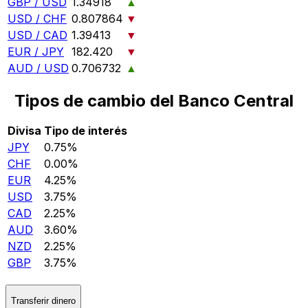
GBP / USD
1.34918
▲
USD / CHF
0.807864
▼
USD / CAD
1.39413
▼
EUR / JPY
182.420
▼
AUD / USD
0.706732
▲
Tipos de cambio del Banco Central
Divisa
Tipo de interés
JPY
0.75%
CHF
0.00%
EUR
4.25%
USD
3.75%
CAD
2.25%
AUD
3.60%
NZD
2.25%
GBP
3.75%
Transferir dinero