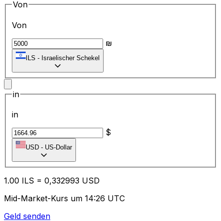
Von
Von
₪
ILS
-
Israelischer Schekel
in
in
$
USD
-
US-Dollar
1.00
ILS
=
0,
332993
USD
Mid-Market-Kurs um 14:26 UTC
Geld senden