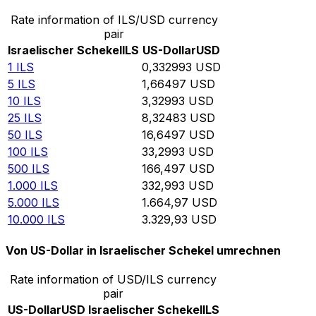
Rate information of ILS/USD currency
pair
Israelischer Schekel
ILS
US-Dollar
USD
1
ILS
0,332993
USD
5
ILS
1,66497
USD
10
ILS
3,32993
USD
25
ILS
8,32483
USD
50
ILS
16,6497
USD
100
ILS
33,2993
USD
500
ILS
166,497
USD
1.000
ILS
332,993
USD
5.000
ILS
1.664,97
USD
10.000
ILS
3.329,93
USD
Von US-Dollar in Israelischer Schekel umrechnen
Rate information of USD/ILS currency
pair
US-Dollar
USD
Israelischer Schekel
ILS