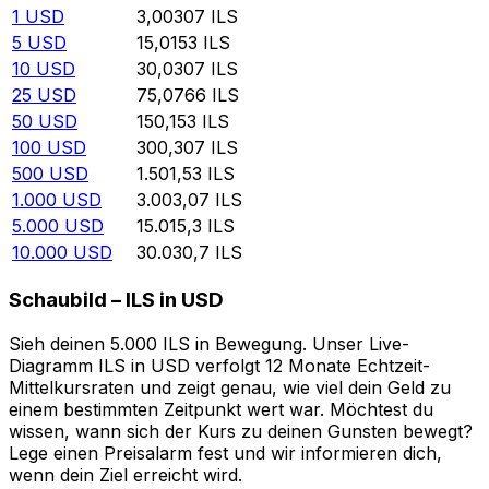
1
USD
3,00307
ILS
5
USD
15,0153
ILS
10
USD
30,0307
ILS
25
USD
75,0766
ILS
50
USD
150,153
ILS
100
USD
300,307
ILS
500
USD
1.501,53
ILS
1.000
USD
3.003,07
ILS
5.000
USD
15.015,3
ILS
10.000
USD
30.030,7
ILS
Schaubild – ILS in USD
Sieh deinen 5.000 ILS in Bewegung. Unser Live-
Diagramm ILS in USD verfolgt 12 Monate Echtzeit-
Mittelkursraten und zeigt genau, wie viel dein Geld zu
einem bestimmten Zeitpunkt wert war. Möchtest du
wissen, wann sich der Kurs zu deinen Gunsten bewegt?
Lege einen Preisalarm fest und wir informieren dich,
wenn dein Ziel erreicht wird.