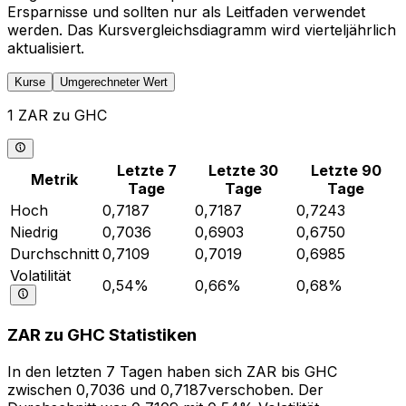
Ersparnisse und sollten nur als Leitfaden verwendet
werden. Das Kursvergleichsdiagramm wird vierteljährlich
aktualisiert.
Kurse
Umgerechneter Wert
1 ZAR zu GHC
Letzte 7
Letzte 30
Letzte 90
Metrik
Tage
Tage
Tage
Hoch
0,7187
0,7187
0,7243
Niedrig
0,7036
0,6903
0,6750
Durchschnitt
0,7109
0,7019
0,6985
Volatilität
0,54%
0,66%
0,68%
ZAR zu GHC Statistiken
In den letzten 7 Tagen haben sich ZAR bis GHC
zwischen 0,7036 und 0,7187verschoben. Der