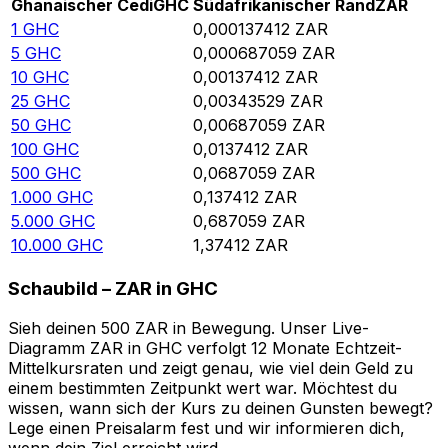
Ghanaischer Cedi
GHC
Südafrikanischer Rand
ZAR
1
GHC
0,000137412
ZAR
5
GHC
0,000687059
ZAR
10
GHC
0,00137412
ZAR
25
GHC
0,00343529
ZAR
50
GHC
0,00687059
ZAR
100
GHC
0,0137412
ZAR
500
GHC
0,0687059
ZAR
1.000
GHC
0,137412
ZAR
5.000
GHC
0,687059
ZAR
10.000
GHC
1,37412
ZAR
Schaubild – ZAR in GHC
Sieh deinen 500 ZAR in Bewegung. Unser Live-
Diagramm ZAR in GHC verfolgt 12 Monate Echtzeit-
Mittelkursraten und zeigt genau, wie viel dein Geld zu
einem bestimmten Zeitpunkt wert war. Möchtest du
wissen, wann sich der Kurs zu deinen Gunsten bewegt?
Lege einen Preisalarm fest und wir informieren dich,