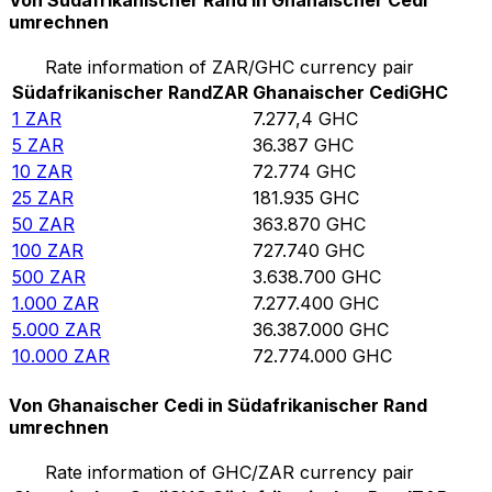
Von Südafrikanischer Rand in Ghanaischer Cedi
umrechnen
Rate information of ZAR/GHC currency pair
Südafrikanischer Rand
ZAR
Ghanaischer Cedi
GHC
1
ZAR
7.277,4
GHC
5
ZAR
36.387
GHC
10
ZAR
72.774
GHC
25
ZAR
181.935
GHC
50
ZAR
363.870
GHC
100
ZAR
727.740
GHC
500
ZAR
3.638.700
GHC
1.000
ZAR
7.277.400
GHC
5.000
ZAR
36.387.000
GHC
10.000
ZAR
72.774.000
GHC
Von Ghanaischer Cedi in Südafrikanischer Rand
umrechnen
Rate information of GHC/ZAR currency pair