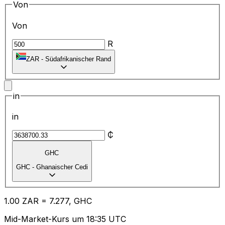
Von
Von
R
ZAR
-
Südafrikanischer Rand
in
in
₵
GHC
GHC
-
Ghanaischer Cedi
1.00
ZAR
=
7.27
7,
GHC
Mid-Market-Kurs um 18:35 UTC