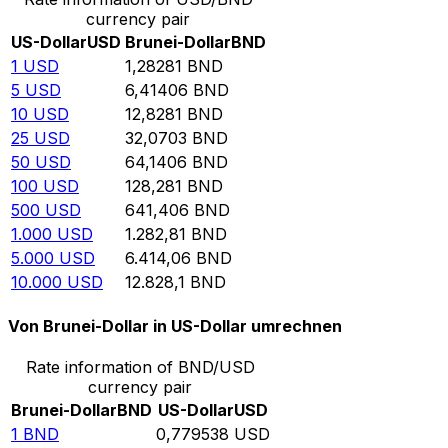
currency pair
US-Dollar
USD
Brunei-Dollar
BND
1
USD
1,28281
BND
5
USD
6,41406
BND
10
USD
12,8281
BND
25
USD
32,0703
BND
50
USD
64,1406
BND
100
USD
128,281
BND
500
USD
641,406
BND
1.000
USD
1.282,81
BND
5.000
USD
6.414,06
BND
10.000
USD
12.828,1
BND
Von Brunei-Dollar in US-Dollar umrechnen
Rate information of BND/USD
currency pair
Brunei-Dollar
BND
US-Dollar
USD
1
BND
0,779538
USD