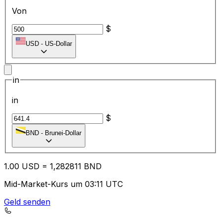
Von
$
USD
-
US-Dollar
in
in
$
BND
-
Brunei-Dollar
1.00
USD
=
1,
282811
BND
Mid-Market-Kurs um 03:11 UTC
Geld senden