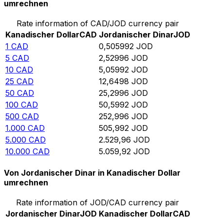
umrechnen
Rate information of CAD/JOD currency pair
Kanadischer Dollar
CAD
Jordanischer Dinar
JOD
1
CAD
0,505992
JOD
5
CAD
2,52996
JOD
10
CAD
5,05992
JOD
25
CAD
12,6498
JOD
50
CAD
25,2996
JOD
100
CAD
50,5992
JOD
500
CAD
252,996
JOD
1.000
CAD
505,992
JOD
5.000
CAD
2.529,96
JOD
10.000
CAD
5.059,92
JOD
Von Jordanischer Dinar in Kanadischer Dollar
umrechnen
Rate information of JOD/CAD currency pair
Jordanischer Dinar
JOD
Kanadischer Dollar
CAD