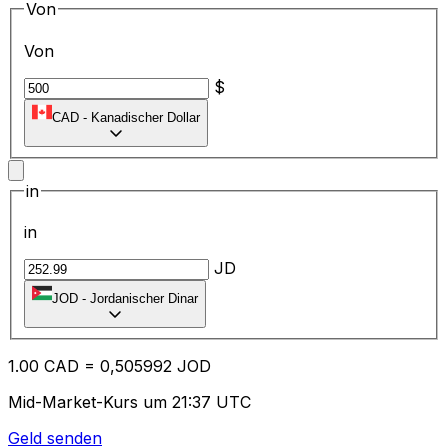
Von
Von
$
CAD
-
Kanadischer Dollar
in
in
JD
JOD
-
Jordanischer Dinar
1.00
CAD
=
0,
505992
JOD
Mid-Market-Kurs um 21:37 UTC
Geld senden