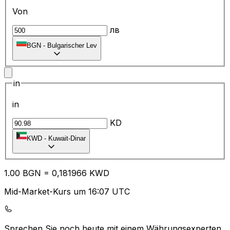
Von
лв
BGN
-
Bulgarischer Lev
in
in
KD
KWD
-
Kuwait-Dinar
1.00
BGN
=
0,
181966
KWD
Mid-Market-Kurs um 16:07 UTC
Sprechen Sie noch heute mit einem Währungsexperten.