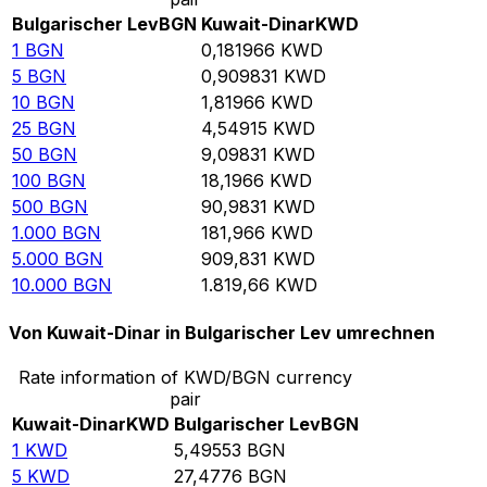
Bulgarischer Lev
BGN
Kuwait-Dinar
KWD
1
BGN
0,181966
KWD
5
BGN
0,909831
KWD
10
BGN
1,81966
KWD
25
BGN
4,54915
KWD
50
BGN
9,09831
KWD
100
BGN
18,1966
KWD
500
BGN
90,9831
KWD
1.000
BGN
181,966
KWD
5.000
BGN
909,831
KWD
10.000
BGN
1.819,66
KWD
Von Kuwait-Dinar in Bulgarischer Lev umrechnen
Rate information of KWD/BGN currency
pair
Kuwait-Dinar
KWD
Bulgarischer Lev
BGN
1
KWD
5,49553
BGN
5
KWD
27,4776
BGN