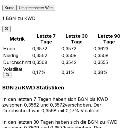
Kurse
Umgerechneter Wert
1 BGN zu KWD
Letzte 7
Letzte 30
Letzte 90
Metrik
Tage
Tage
Tage
Hoch
0,3572
0,3572
0,3623
Niedrig
0,3562
0,3509
0,3508
Durchschnitt
0,3568
0,3542
0,3555
Volatilität
0,17%
0,31%
0,38%
BGN zu KWD Statistiken
In den letzten 7 Tagen haben sich BGN bis KWD
zwischen 0,3562 und 0,3572verschoben. Der
Durchschnitt war 0,3568 mit 0,17% Volatilität.
In den letzten 30 Tagen haben sich die BGN zu KWD
zwischen 0,3509 und 0,3572verschoben. Der