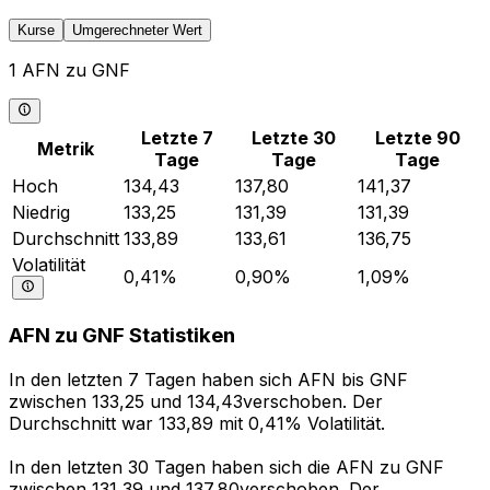
Kurse
Umgerechneter Wert
1 AFN zu GNF
Letzte 7
Letzte 30
Letzte 90
Metrik
Tage
Tage
Tage
Hoch
134,43
137,80
141,37
Niedrig
133,25
131,39
131,39
Durchschnitt
133,89
133,61
136,75
Volatilität
0,41%
0,90%
1,09%
AFN zu GNF Statistiken
In den letzten 7 Tagen haben sich AFN bis GNF
zwischen 133,25 und 134,43verschoben. Der
Durchschnitt war 133,89 mit 0,41% Volatilität.
In den letzten 30 Tagen haben sich die AFN zu GNF
zwischen 131,39 und 137,80verschoben. Der