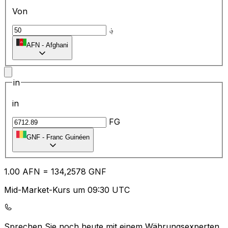
Von
؋
AFN
-
Afghani
in
in
FG
GNF
-
Franc Guinéen
1.00
AFN
=
13
4,2578
GNF
Mid-Market-Kurs um 09:30 UTC
Sprechen Sie noch heute mit einem Währungsexperten.