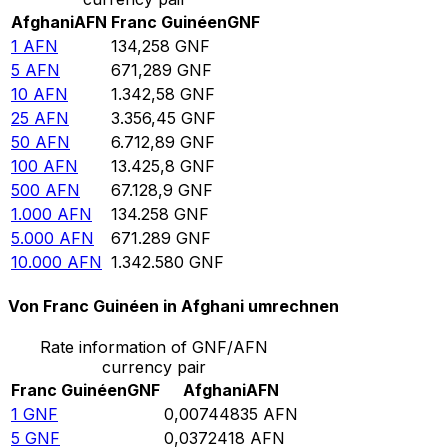
Afghani
AFN
Franc Guinéen
GNF
1
AFN
134,258
GNF
5
AFN
671,289
GNF
10
AFN
1.342,58
GNF
25
AFN
3.356,45
GNF
50
AFN
6.712,89
GNF
100
AFN
13.425,8
GNF
500
AFN
67.128,9
GNF
1.000
AFN
134.258
GNF
5.000
AFN
671.289
GNF
10.000
AFN
1.342.580
GNF
Von Franc Guinéen in Afghani umrechnen
Rate information of GNF/AFN
currency pair
Franc Guinéen
GNF
Afghani
AFN
1
GNF
0,00744835
AFN
5
GNF
0,0372418
AFN