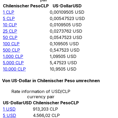
Chilenischer Peso
CLP
US-Dollar
USD
1
CLP
0,00109505
USD
5
CLP
0,00547523
USD
10
CLP
0,0109505
USD
25
CLP
0,0273762
USD
50
CLP
0,0547523
USD
100
CLP
0,109505
USD
500
CLP
0,547523
USD
1.000
CLP
1,09505
USD
5.000
CLP
5,47523
USD
10.000
CLP
10,9505
USD
Von US-Dollar in Chilenischer Peso umrechnen
Rate information of USD/CLP
currency pair
US-Dollar
USD
Chilenischer Peso
CLP
1
USD
913,203
CLP
5
USD
4.566,02
CLP