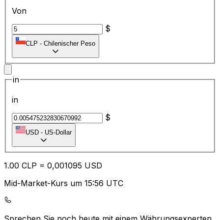
Von
$
CLP
-
Chilenischer Peso
in
in
$
USD
-
US-Dollar
1.00
CLP
=
0,
001095
USD
Mid-Market-Kurs um 15:56 UTC
Sprechen Sie noch heute mit einem Währungsexperten.