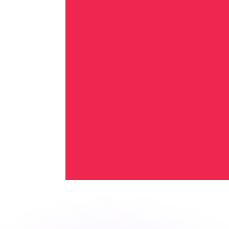
Wir schlagen Konkurrenzkurse.
ies dient nur zu Informationszwecken. Diesen Kurs erhalt
annst?