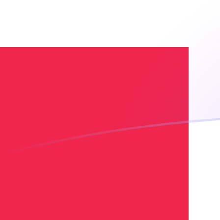
DKK zu SIT heutige Wechselkurse
Von Dänische Krone in Slowenischer Tolar umrechnen
Rate information of DKK/SIT currency pair
Dänische Krone
DKK
Slowenischer Tolar
SIT
1
DKK
32,0566
SIT
5
DKK
160,283
SIT
10
DKK
320,566
SIT
25
DKK
801,416
SIT
50
DKK
1.602,83
SIT
100
DKK
3.205,66
SIT
500
DKK
16.028,3
SIT
1.000
DKK
32.056,6
SIT
5.000
DKK
160.283
SIT
10.000
DKK
320.566
SIT