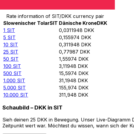
Von Slowenischer Tolar in Dänische Krone umrechnen
Rate information of SIT/DKK currency pair
Slowenischer Tolar
SIT
Dänische Krone
DKK
1
SIT
0,0311948
DKK
5
SIT
0,155974
DKK
10
SIT
0,311948
DKK
25
SIT
0,77987
DKK
50
SIT
1,55974
DKK
100
SIT
3,11948
DKK
500
SIT
15,5974
DKK
1.000
SIT
31,1948
DKK
5.000
SIT
155,974
DKK
10.000
SIT
311,948
DKK
Schaubild – DKK in SIT
Sieh deinen 25 DKK in Bewegung. Unser Live-Diagramm DKK
Zeitpunkt wert war. Möchtest du wissen, wann sich der Ku