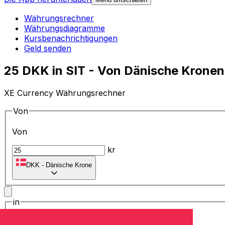
Währungsrechner
Währungsdiagramme
Kursbenachrichtigungen
Geld senden
25 DKK in SIT - Von Dänische Kronen
XE Currency Währungsrechner
Von
Von
kr
DKK
-
Dänische Krone
in
in