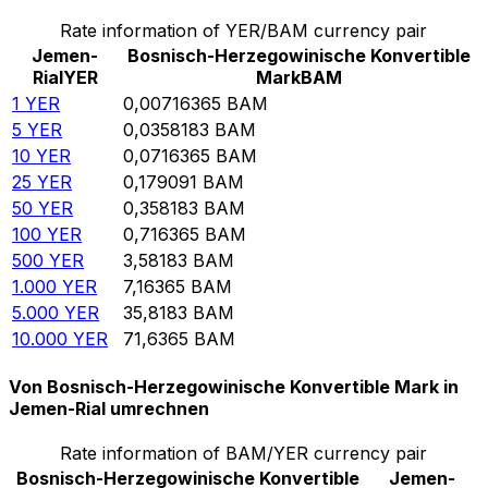
Rate information of YER/BAM currency pair
Jemen-
Bosnisch-Herzegowinische Konvertible
Rial
YER
Mark
BAM
1
YER
0,00716365
BAM
5
YER
0,0358183
BAM
10
YER
0,0716365
BAM
25
YER
0,179091
BAM
50
YER
0,358183
BAM
100
YER
0,716365
BAM
500
YER
3,58183
BAM
1.000
YER
7,16365
BAM
5.000
YER
35,8183
BAM
10.000
YER
71,6365
BAM
Von Bosnisch-Herzegowinische Konvertible Mark in
Jemen-Rial umrechnen
Rate information of BAM/YER currency pair
Bosnisch-Herzegowinische Konvertible
Jemen-