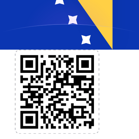
und Währungsmanagement benötigst. Währungen
umrechnen, Kursbenachrichtigungen einrichten und
Geld ins Ausland überweisen, ohne versteckte
Gebühren. Heute herunterladen!