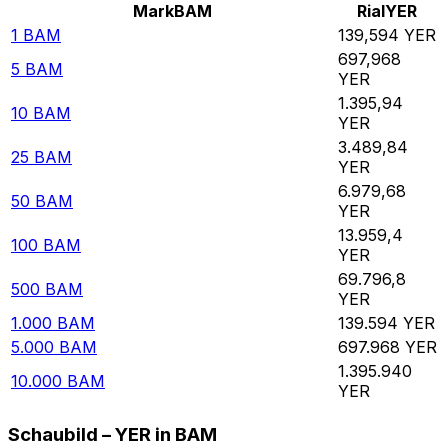
Mark
BAM
Rial
YER
1
BAM
139,594
YER
697,968
5
BAM
YER
1.395,94
10
BAM
YER
3.489,84
25
BAM
YER
6.979,68
50
BAM
YER
13.959,4
100
BAM
YER
69.796,8
500
BAM
YER
1.000
BAM
139.594
YER
5.000
BAM
697.968
YER
1.395.940
10.000
BAM
YER
Schaubild – YER in BAM