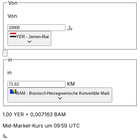
Von
Von
﷼
YER
-
Jemen-Rial
in
in
KM
BAM
-
Bosnisch-Herzegowinische Konvertible Mark
1.00
YER
=
0,
007163
BAM
Mid-Market-Kurs um 09:59 UTC