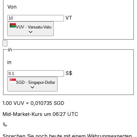
Von
VT
VUV
-
Vanuatu-Vatu
in
in
S$
SGD
-
Singapur-Dollar
1.00
VUV
=
0,
010735
SGD
Mid-Market-Kurs um 06:27 UTC
Sprechen Sie noch heute mit einem Währungsexperten.