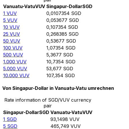
Vanuatu-Vatu
VUV
Singapur-Dollar
SGD
1
VUV
0,0107354
SGD
5
VUV
0,053677
SGD
10
VUV
0,107354
SGD
25
VUV
0,268385
SGD
50
VUV
0,53677
SGD
100
VUV
1,07354
SGD
500
VUV
5,3677
SGD
1.000
VUV
10,7354
SGD
5.000
VUV
53,677
SGD
10.000
VUV
107,354
SGD
Von Singapur-Dollar in Vanuatu-Vatu umrechnen
Rate information of SGD/VUV currency
pair
Singapur-Dollar
SGD
Vanuatu-Vatu
VUV
1
SGD
93,1498
VUV
5
SGD
465,749
VUV