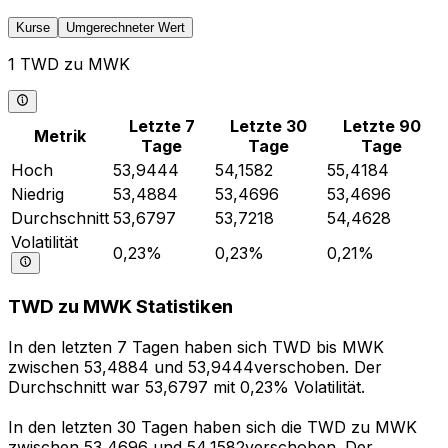
Kurse
Umgerechneter Wert
1 TWD zu MWK
Letzte 7
Letzte 30
Letzte 90
Metrik
Tage
Tage
Tage
Hoch
53,9444
54,1582
55,4184
Niedrig
53,4884
53,4696
53,4696
Durchschnitt
53,6797
53,7218
54,4628
Volatilität
0,23%
0,23%
0,21%
TWD zu MWK Statistiken
In den letzten 7 Tagen haben sich TWD bis MWK
zwischen 53,4884 und 53,9444verschoben. Der
Durchschnitt war 53,6797 mit 0,23% Volatilität.
In den letzten 30 Tagen haben sich die TWD zu MWK
zwischen 53,4696 und 54,1582verschoben. Der