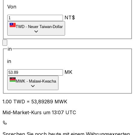
Von
NT$
TWD
-
Neuer Taiwan-Dollar
in
in
MK
MWK
-
Malawi-Kwacha
1.00
TWD
=
53
,89289
MWK
Mid-Market-Kurs um 13:07 UTC
Sprechen Sie noch heute mit einem Währungsexperten.