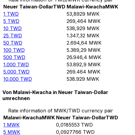
Neuer Taiwan-Dollar
TWD
Malawi-Kwacha
MWK
1
TWD
53,8929
MWK
5
TWD
269,464
MWK
10
TWD
538,929
MWK
25
TWD
1.347,32
MWK
50
TWD
2.694,64
MWK
100
TWD
5.389,29
MWK
500
TWD
26.946,4
MWK
1.000
TWD
53.892,9
MWK
5.000
TWD
269.464
MWK
10.000
TWD
538.929
MWK
Von Malawi-Kwacha in Neuer Taiwan-Dollar
umrechnen
Rate information of MWK/TWD currency pair
Malawi-Kwacha
MWK
Neuer Taiwan-Dollar
TWD
1
MWK
0,0185553
TWD
5
MWK
0,0927766
TWD