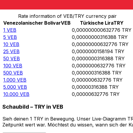
Von Venezolanischer Bolívar in Türkische Lira umrech
Rate information of VEB/TRY currency pair
Venezolanischer Bolívar
VEB
Türkische Lira
TRY
1
VEB
0,000000000632776
TRY
5
VEB
0,00000000316388
TRY
10
VEB
0,00000000632776
TRY
25
VEB
0,0000000158194
TRY
50
VEB
0,0000000316388
TRY
100
VEB
0,0000000632776
TRY
500
VEB
0,000000316388
TRY
1.000
VEB
0,000000632776
TRY
5.000
VEB
0,00000316388
TRY
10.000
VEB
0,00000632776
TRY
Schaubild – TRY in VEB
Sieh deinen 1 TRY in Bewegung. Unser Live-Diagramm TRY 
Zeitpunkt wert war. Möchtest du wissen, wann sich der Ku