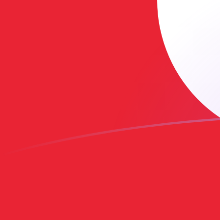
TRY zu VEB heutige Wechselkurse
Von Türkische Lira in Venezolanischer Bolívar umrech
Rate information of TRY/VEB currency pair
Türkische Lira
TRY
Venezolanischer Bolívar
VEB
1
TRY
1.580.340.000
VEB
5
TRY
7.901.690.000
VEB
10
TRY
15.803.400.000
VEB
25
TRY
39.508.500.000
VEB
50
TRY
79.016.900.000
VEB
100
TRY
158.034.000.000
VEB
500
TRY
790.169.000.000
VEB
1.000
TRY
1.580.340.000.000
VEB
5.000
TRY
7.901.690.000.000
VEB
10.000
TRY
15.803.400.000.000
VEB