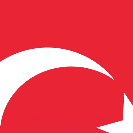
Wir schlagen Konkurrenzkurse.
ies dient nur zu Informationszwecken. Diesen Kurs erhalt
annst?