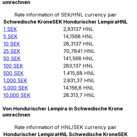
umrechnen
Rate information of SEK/HNL currency pair
Schwedische Krone
SEK
Hondurischer Lempira
HNL
1
SEK
2,83137
HNL
5
SEK
14,1568
HNL
10
SEK
28,3137
HNL
25
SEK
70,7841
HNL
50
SEK
141,568
HNL
100
SEK
283,137
HNL
500
SEK
1.415,68
HNL
1.000
SEK
2.831,37
HNL
5.000
SEK
14.156,8
HNL
10.000
SEK
28.313,7
HNL
Von Hondurischer Lempira in Schwedische Krone
umrechnen
Rate information of HNL/SEK currency pair
Hondurischer Lempira
HNL
Schwedische Krone
SEK