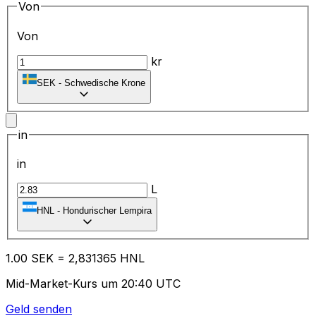
Von
Von
kr
SEK
-
Schwedische Krone
in
in
L
HNL
-
Hondurischer Lempira
1.00
SEK
=
2,
831365
HNL
Mid-Market-Kurs um 20:40 UTC
Geld senden