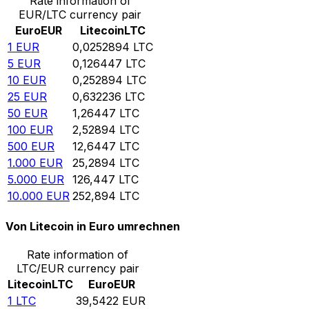
Rate information of
EUR/LTC currency pair
Euro
EUR
Litecoin
LTC
1
EUR
0,0252894
LTC
5
EUR
0,126447
LTC
10
EUR
0,252894
LTC
25
EUR
0,632236
LTC
50
EUR
1,26447
LTC
100
EUR
2,52894
LTC
500
EUR
12,6447
LTC
1.000
EUR
25,2894
LTC
5.000
EUR
126,447
LTC
10.000
EUR
252,894
LTC
Von Litecoin in Euro umrechnen
Rate information of
LTC/EUR currency pair
Litecoin
LTC
Euro
EUR
1
LTC
39,5422
EUR