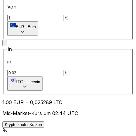
Von
€
EUR
-
Euro
in
in
Ł
LTC
-
Litecoin
1.00
EUR
=
0,
025289
LTC
Mid-Market-Kurs um 02:44 UTC
Krypto kaufenKraken