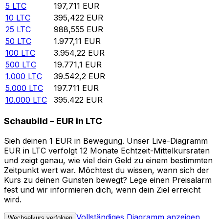
5
LTC
197,711
EUR
10
LTC
395,422
EUR
25
LTC
988,555
EUR
50
LTC
1.977,11
EUR
100
LTC
3.954,22
EUR
500
LTC
19.771,1
EUR
1.000
LTC
39.542,2
EUR
5.000
LTC
197.711
EUR
10.000
LTC
395.422
EUR
Schaubild – EUR in LTC
Sieh deinen 1 EUR in Bewegung. Unser Live-Diagramm
EUR in LTC verfolgt 12 Monate Echtzeit-Mittelkursraten
und zeigt genau, wie viel dein Geld zu einem bestimmten
Zeitpunkt wert war. Möchtest du wissen, wann sich der
Kurs zu deinen Gunsten bewegt? Lege einen Preisalarm
fest und wir informieren dich, wenn dein Ziel erreicht
wird.
Vollständiges Diagramm anzeigen
Wechselkurs verfolgen