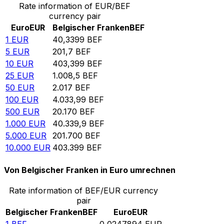
Rate information of EUR/BEF
currency pair
Euro
EUR
Belgischer Franken
BEF
1
EUR
40,3399
BEF
5
EUR
201,7
BEF
10
EUR
403,399
BEF
25
EUR
1.008,5
BEF
50
EUR
2.017
BEF
100
EUR
4.033,99
BEF
500
EUR
20.170
BEF
1.000
EUR
40.339,9
BEF
5.000
EUR
201.700
BEF
10.000
EUR
403.399
BEF
Von Belgischer Franken in Euro umrechnen
Rate information of BEF/EUR currency
pair
Belgischer Franken
BEF
Euro
EUR
1
BEF
0,0247894
EUR