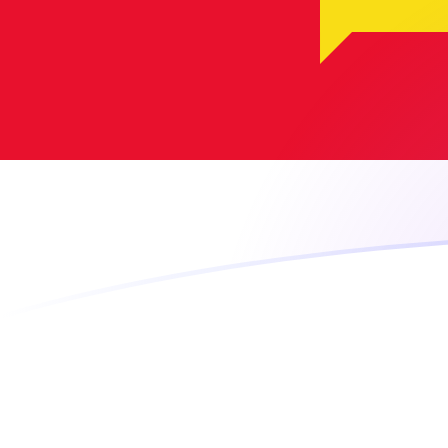
DKK zu GGP heutige Wechselkurse
Von Dänische Krone in Guernsey-Pfund umrechnen
Rate information of DKK/GGP currency pair
Dänische Krone
DKK
Guernsey-Pfund
GGP
1
DKK
0,114687
GGP
5
DKK
0,573433
GGP
10
DKK
1,14687
GGP
25
DKK
2,86716
GGP
50
DKK
5,73433
GGP
100
DKK
11,4687
GGP
500
DKK
57,3433
GGP
1.000
DKK
114,687
GGP
5.000
DKK
573,433
GGP
10.000
DKK
1.146,87
GGP
Von Guernsey-Pfund in Dänische Krone umrechnen