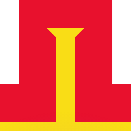
Wir schlagen Konkurrenzkurse.
ies dient nur zu Informationszwecken. Diesen Kurs erhalt
annst?