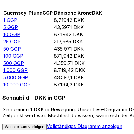
Rate information of GGP/DKK currency pair
Guernsey-Pfund
GGP
Dänische Krone
DKK
1
GGP
8,71942
DKK
5
GGP
43,5971
DKK
10
GGP
87,1942
DKK
25
GGP
217,985
DKK
50
GGP
435,971
DKK
100
GGP
871,942
DKK
500
GGP
4.359,71
DKK
1.000
GGP
8.719,42
DKK
5.000
GGP
43.597,1
DKK
10.000
GGP
87.194,2
DKK
Schaubild – DKK in GGP
Sieh deinen 1 DKK in Bewegung. Unser Live-Diagramm DKK 
Zeitpunkt wert war. Möchtest du wissen, wann sich der Ku
Vollständiges Diagramm anzeigen
Wechselkurs verfolgen