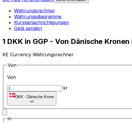
Währungsrechner
Währungsdiagramme
Kursbenachrichtigungen
Geld senden
1 DKK in GGP - Von Dänische Kronen
XE Currency Währungsrechner
Von
Von
kr
DKK
-
Dänische Krone
in
in