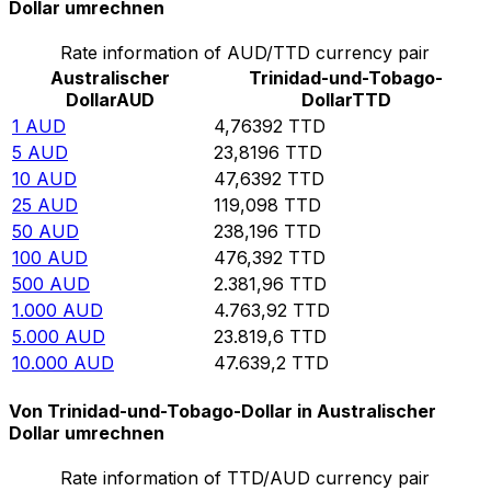
Dollar umrechnen
Rate information of AUD/TTD currency pair
Australischer
Trinidad-und-Tobago-
Dollar
AUD
Dollar
TTD
1
AUD
4,76392
TTD
5
AUD
23,8196
TTD
10
AUD
47,6392
TTD
25
AUD
119,098
TTD
50
AUD
238,196
TTD
100
AUD
476,392
TTD
500
AUD
2.381,96
TTD
1.000
AUD
4.763,92
TTD
5.000
AUD
23.819,6
TTD
10.000
AUD
47.639,2
TTD
Von Trinidad-und-Tobago-Dollar in Australischer
Dollar umrechnen
Rate information of TTD/AUD currency pair