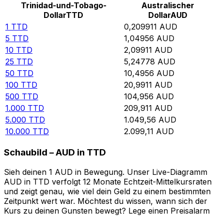
Trinidad-und-Tobago-
Australischer
Dollar
TTD
Dollar
AUD
1
TTD
0,209911
AUD
5
TTD
1,04956
AUD
10
TTD
2,09911
AUD
25
TTD
5,24778
AUD
50
TTD
10,4956
AUD
100
TTD
20,9911
AUD
500
TTD
104,956
AUD
1.000
TTD
209,911
AUD
5.000
TTD
1.049,56
AUD
10.000
TTD
2.099,11
AUD
Schaubild – AUD in TTD
Sieh deinen 1 AUD in Bewegung. Unser Live-Diagramm
AUD in TTD verfolgt 12 Monate Echtzeit-Mittelkursraten
und zeigt genau, wie viel dein Geld zu einem bestimmten
Zeitpunkt wert war. Möchtest du wissen, wann sich der
Kurs zu deinen Gunsten bewegt? Lege einen Preisalarm