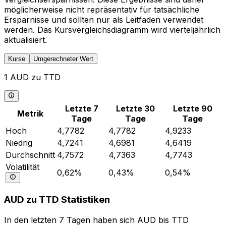
möglicherweise nicht repräsentativ für tatsächliche
Ersparnisse und sollten nur als Leitfaden verwendet
werden. Das Kursvergleichsdiagramm wird vierteljährlich
aktualisiert.
Kurse
Umgerechneter Wert
1 AUD zu TTD
Letzte 7
Letzte 30
Letzte 90
Metrik
Tage
Tage
Tage
Hoch
4,7782
4,7782
4,9233
Niedrig
4,7241
4,6981
4,6419
Durchschnitt
4,7572
4,7363
4,7743
Volatilität
0,62%
0,43%
0,54%
AUD zu TTD Statistiken
In den letzten 7 Tagen haben sich AUD bis TTD