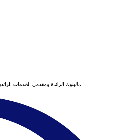
عندما تقارن Xe بالبنوك الرائدة ومقدمي الخدمات الرائدين، يتضح لك الفرق. تعني الأسعار التي تتفوق على أسعار البنوك وعدم وجود رسوم خفية قيمة أكبر على كل عملية تحويل.