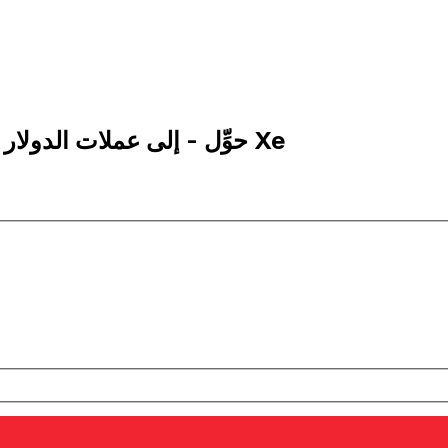
500 NZD إلى THB | حوِّل - إلى عملات الدولار النيوزيلاندية | إكس إي Xe