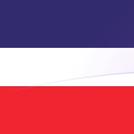
NZD إلى THB أسعار الصرف اليوم
حوِّل الدولار النيوزيلاندي إلى البات التايلاندي
Rate information of NZD/THB
currency pair
THB
البات التايلاندي
NZD
الدولار النيوزيلاندي
1
NZD
19.4166
THB
5
NZD
97.0828
THB
10
NZD
194.166
THB
25
NZD
485.414
THB
50
NZD
970.828
THB
100
NZD
1,941.66
THB
500
NZD
9,708.28
THB
1,000
NZD
19,416.6
THB
5,000
NZD
97,082.8
THB
10,000
NZD
194,166
THB