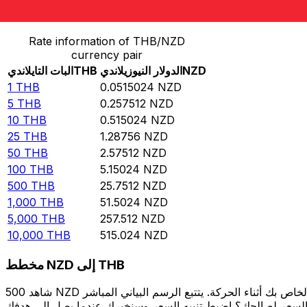
حوِّل البات التايلاندي إلى الدولار النيوزيلاندي
Rate information of THB/NZD
currency pair
NZD
الدولار النيوزيلاندي
THB
البات التايلاندي
1
THB
0.0515024
NZD
5
THB
0.257512
NZD
10
THB
0.515024
NZD
25
THB
1.28756
NZD
50
THB
2.57512
NZD
100
THB
5.15024
NZD
500
THB
25.7512
NZD
1,000
THB
51.5024
NZD
5,000
THB
257.512
NZD
10,000
THB
515.024
NZD
مخطط NZD إلى THB
شاهد 500 NZD الخاص بك أثناء الحركة. يتتبع الرسم البياني المباشر NZD إلى THB الخاص بنا على مدار 12 شهرًا من أسعار السوق في الوقت الحقيقي، ويوضح بالضبط قيمة أموالك في أي وقت. هل تريد