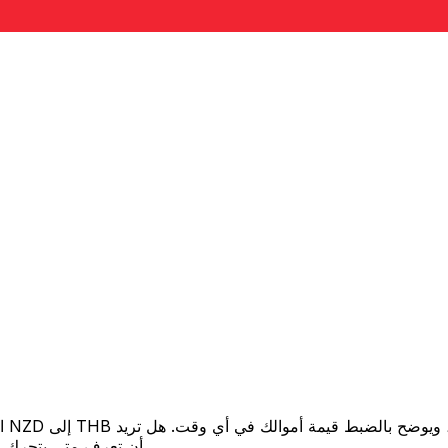
أن تعرف متى يتحرك السعر لصالحك؟ اضبط تنبيه السعر وسنخبرك عندما يصل إلى هدفك.