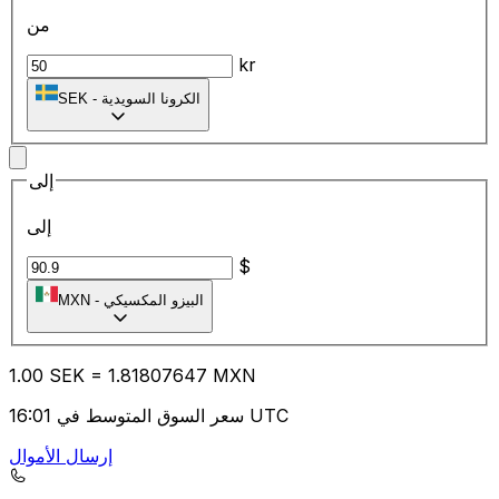
من
kr
الكرونا السويدية
-
SEK
إلى
إلى
$
البيزو المكسيكي
-
MXN
1.00
SEK
=
1.81
807647
MXN
سعر السوق المتوسط في 16:01 UTC
إرسال الأموال