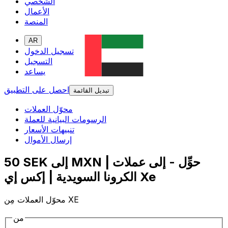
الشخصي
الأعمال
المنصة
AR
تسجيل الدخول
التسجيل
يساعد
احصل على التطبيق
تبديل القائمة
محوّل العملات
الرسومات البيانية للعملة
تنبيهات الأسعار
إرسال الأموال
50 SEK إلى MXN | حوِّل - إلى عملات
الكرونا السويدية | إكس إي Xe
محوّل العملات مِن XE
من