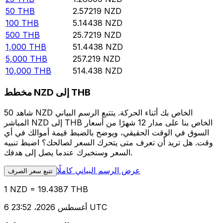
50
THB
2.57219
NZD
100
THB
5.14438
NZD
500
THB
25.7219
NZD
1,000
THB
51.4438
NZD
5,000
THB
257.219
NZD
10,000
THB
514.438
NZD
مخطط NZD إلى THB
شاهد 50 NZD الخاص بك أثناء الحركة. يتتبع الرسم البياني
المباشر NZD إلى THB الخاص بنا على مدار 12 شهرًا من أسعار
السوق في الوقت الحقيقي، ويوضح بالضبط قيمة أموالك في أي
وقت. هل تريد أن تعرف متى يتحرك السعر لصالحك؟ اضبط تنبيه
السعر وسنخبرك عندما يصل إلى هدفك.
عرض الرسم البياني كاملًا
تتبع سعر الصرف
1 NZD = 19.4387 THB
6 أغسطس 2026، 23:52 UTC