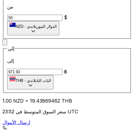
من
$
الدولار النيوزيلاندي
-
NZD
إلى
إلى
฿
البات التايلاندي
-
THB
1.00
NZD
=
19.43
869462
THB
سعر السوق المتوسط في 23:52 UTC
إرسال الأموال