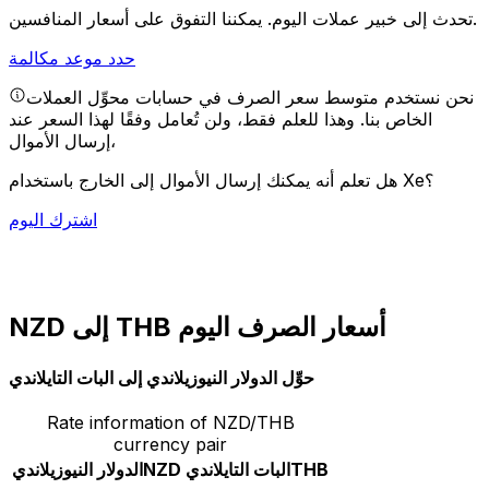
يمكننا التفوق على أسعار المنافسين.
تحدث إلى خبير عملات اليوم.
حدد موعد مكالمة
نحن نستخدم متوسط سعر الصرف في حسابات محوِّل العملات
الخاص بنا. وهذا للعلم فقط، ولن تُعامل وفقًا لهذا السعر عند
إرسال الأموال،
هل تعلم أنه يمكنك إرسال الأموال إلى الخارج باستخدام Xe؟
اشترك اليوم
NZD إلى THB أسعار الصرف اليوم
حوِّل الدولار النيوزيلاندي إلى البات التايلاندي
Rate information of NZD/THB
currency pair
THB
البات التايلاندي
NZD
الدولار النيوزيلاندي