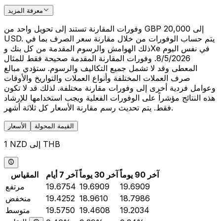
معرفة المزيد
وفورات المقارنة تستند إلى تحويل واحد من GBP 20,000 إلى
USD. يتم حساب الوفورات من خلال مقارنة سعر الصرف بما في
ذلك الهوامش والرسوم المقدمة من كل بنك وXe في نفس اليوم
8/5/2026. وفورات المقارنة المقدمة صحيحة فقط للمثال
المعطى وقد لا تشمل جميع التكاليف والرسوم. ستؤدي مبالغ
صرف العملات المختلفة وأنواع العملات والتواريخ والأوقات
وعوامل فردية أخرى إلى وفورات مقارنة مختلفة. لذلك قد لا تكون
هذه النتائج مؤشراً على الوفورات الفعلية ويجب استخدامها للإرشاد
فقط. يتم تحديث رسم مقارنة الأسعار كل ثلاثة أشهر.
القيمة المحولة
الأسعار
1 NZD إلى THB
آخر 90 يوماً
آخر 30 يوماً
آخر 7 أيام
المقياس
19.6909
19.6909
19.6754
مرتفع
18.7986
18.9610
19.4252
منخفض
19.2034
19.4608
19.5750
متوسط