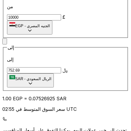
من
£
الجنيه المصري
-
EGP
إلى
إلى
﷼
الريال السعودي
-
SAR
1.00
EGP
=
0.07
526925
SAR
سعر السوق المتوسط في 02:55 UTC
يمكننا التفوق على أسعار المنافسين.
تحدث إلى خبير عملات اليوم.