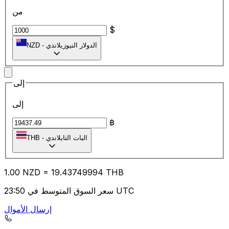
من
$
الدولار النيوزيلاندي
-
NZD
إلى
إلى
฿
البات التايلاندي
-
THB
1.00
NZD
=
19.43
749994
THB
سعر السوق المتوسط في 23:50 UTC
إرسال الأموال