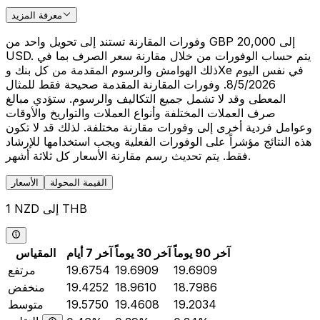
معرفة المزيد
وفورات المقارنة تستند إلى تحويل واحد من GBP 20,000 إلى
USD. يتم حساب الوفورات من خلال مقارنة سعر الصرف بما في
ذلك الهوامش والرسوم المقدمة من كل بنك وXe في نفس اليوم
8/5/2026. وفورات المقارنة المقدمة صحيحة فقط للمثال
المعطى وقد لا تشمل جميع التكاليف والرسوم. ستؤدي مبالغ
صرف العملات المختلفة وأنواع العملات والتواريخ والأوقات
وعوامل فردية أخرى إلى وفورات مقارنة مختلفة. لذلك قد لا تكون
هذه النتائج مؤشراً على الوفورات الفعلية ويجب استخدامها للإرشاد
فقط. يتم تحديث رسم مقارنة الأسعار كل ثلاثة أشهر.
القيمة المحولة
الأسعار
1 NZD إلى THB
آخر 90 يوماً
آخر 30 يوماً
آخر 7 أيام
المقياس
19.6909
19.6909
19.6754
مرتفع
18.7986
18.9610
19.4252
منخفض
19.2034
19.4608
19.5750
متوسط