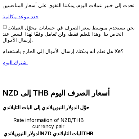
يمكننا التفوق على أسعار المنافسين.
تحدث إلى خبير عملات اليوم.
حدد موعد مكالمة
نحن نستخدم متوسط سعر الصرف في حسابات محوِّل العملات
الخاص بنا. وهذا للعلم فقط، ولن تُعامل وفقًا لهذا السعر عند
إرسال الأموال،
هل تعلم أنه يمكنك إرسال الأموال إلى الخارج باستخدام Xe؟
اشترك اليوم
NZD إلى THB أسعار الصرف اليوم
حوِّل الدولار النيوزيلاندي إلى البات التايلاندي
Rate information of NZD/THB
currency pair
THB
البات التايلاندي
NZD
الدولار النيوزيلاندي