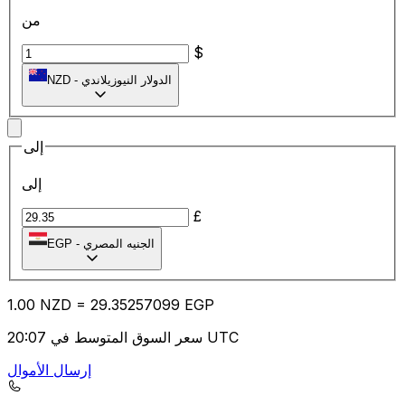
من
$
الدولار النيوزيلاندي
-
NZD
إلى
إلى
£
الجنيه المصري
-
EGP
1.00
NZD
=
29.35
257099
EGP
سعر السوق المتوسط في 20:07 UTC
إرسال الأموال