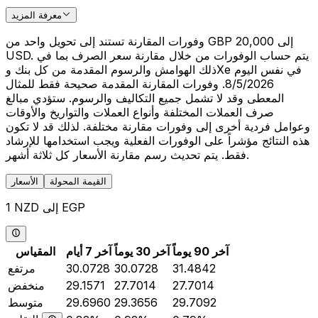
معرفة المزيد
وفورات المقارنة تستند إلى تحويل واحد من GBP 20,000 إلى
USD. يتم حساب الوفورات من خلال مقارنة سعر الصرف بما في
ذلك الهوامش والرسوم المقدمة من كل بنك وXe في نفس اليوم
8/5/2026. وفورات المقارنة المقدمة صحيحة فقط للمثال
المعطى وقد لا تشمل جميع التكاليف والرسوم. ستؤدي مبالغ
صرف العملات المختلفة وأنواع العملات والتواريخ والأوقات
وعوامل فردية أخرى إلى وفورات مقارنة مختلفة. لذلك قد لا تكون
هذه النتائج مؤشراً على الوفورات الفعلية ويجب استخدامها للإرشاد
فقط. يتم تحديث رسم مقارنة الأسعار كل ثلاثة أشهر.
القيمة المحولة
الأسعار
1 NZD إلى EGP
آخر 90 يوماً
آخر 30 يوماً
آخر 7 أيام
المقياس
31.4842
30.0728
30.0728
مرتفع
27.7014
27.7014
29.1571
منخفض
29.7092
29.3656
29.6960
متوسط