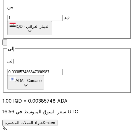
من
ع.د
الدينار العراقي
-
IQD
إلى
إلى
ADA
-
Cardano
1.00
IQD
=
0.00
385748
ADA
سعر السوق المتوسط في 16:56 UTC
شراء العملات المشفرةKraken