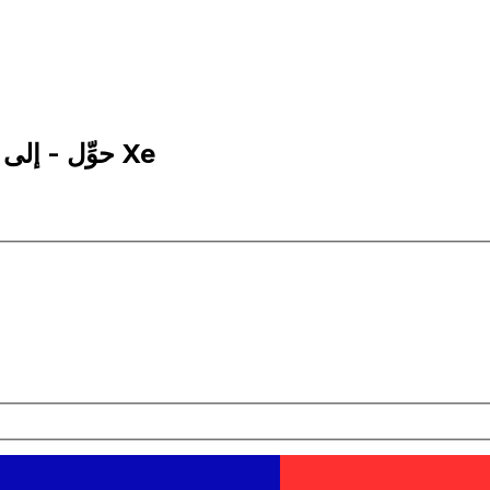
1 EGP إلى TWD | حوِّل - إلى الجنيه المصري | إكس إي Xe