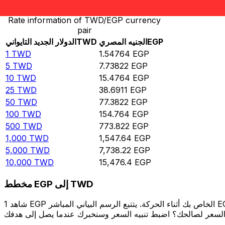
Rate information of TWD/EGP currency
pair
EGP
الجنيه المصري
TWD
الدولار الجديد التايواني
1
TWD
1.54764
EGP
5
TWD
7.73822
EGP
10
TWD
15.4764
EGP
25
TWD
38.6911
EGP
50
TWD
77.3822
EGP
100
TWD
154.764
EGP
500
TWD
773.822
EGP
1,000
TWD
1,547.64
EGP
5,000
TWD
7,738.22
EGP
10,000
TWD
15,476.4
EGP
مخطط EGP إلى TWD
شاهد 1 EGP الخاص بك أثناء الحركة. يتتبع الرسم البياني المباشر EGP إلى TWD الخاص بنا على مدار 12 شهرًا من أسعار السوق في الوقت الحقيقي، ويوضح بالضبط قيمة أموالك في أي وقت. هل تريد أن