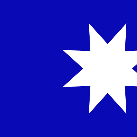
NT$
الدولار الجديد التايواني
-
TWD
1.00
EGP
=
0.64
614344
TWD
سعر السوق المتوسط في 12:45 UTC
يمكننا التفوق على أسعار المنافسين.
تحدث إلى خبير عملات اليوم.
حدد موعد مكالمة
هل تعلم أنه يمكنك إرسال الأموال إلى الخارج باستخدام Xe؟
اشترك اليوم