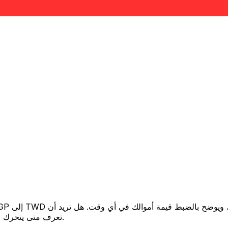
تعرف متى يتحرك السعر لصالحك؟ اضبط تنبيه السعر وسنخبرك عندما يصل إلى هدفك.