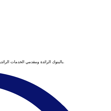
عندما تقارن Xe بالبنوك الرائدة ومقدمي الخدمات الرائدين، يتضح لك الفرق. تعني الأسعار التي تتفوق على أسعار البنوك وعدم وجود رسوم خفية قيمة أكبر على كل عملية تحويل.