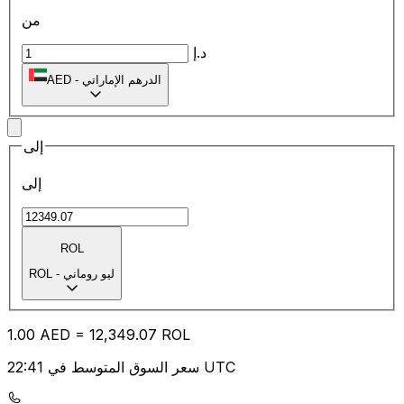
من
د.إ
الدرهم الإماراتي
-
AED
إلى
إلى
ROL
ليو روماني
-
ROL
1.00
AED
=
12,349.07
ROL
سعر السوق المتوسط في 22:41 UTC