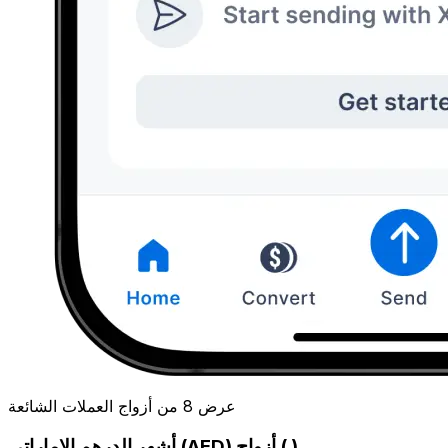
عرض 8 من أزواج العملات الشائعة
أشهر الدرهم الإماراتي (AED) أزواج ( )