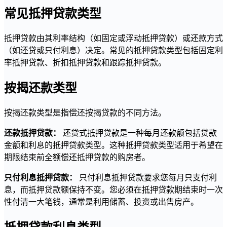
常见抵押贷款类型
抵押贷款由其利率结构（如固定或浮动抵押贷款）或还款方式
（如还贷或只付利息）决定。常见的抵押贷款类型包括固定利
率抵押贷款、折扣抵押贷款和跟踪抵押贷款。
按揭还款类型
按揭还款类型是指偿还按揭贷款的不同方法。
还款抵押贷款：
还贷式抵押贷款是一种每月还款额包括贷款
金额和利息的抵押贷款类型。这种抵押贷款类型适用于希望在
期限结束前全额偿还抵押贷款的购房者。
只付利息抵押贷款：
只付利息抵押贷款要求您每月只支付利
息，而抵押贷款额保持不变。您必须在抵押贷款期结束时一次
性付清一大笔钱，通常是利用储蓄、投资或出售房产。