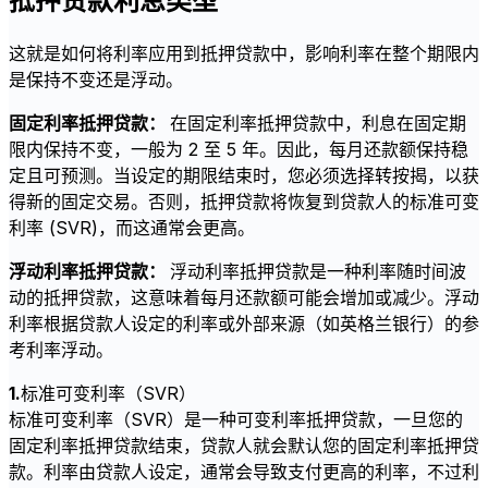
抵押贷款利息类型
这就是如何将利率应用到抵押贷款中，影响利率在整个期限内
是保持不变还是浮动。
固定利率抵押贷款：
在固定利率抵押贷款中，利息在固定期
限内保持不变，一般为 2 至 5 年。因此，每月还款额保持稳
定且可预测。当设定的期限结束时，您必须选择转按揭，以获
得新的固定交易。否则，抵押贷款将恢复到贷款人的标准可变
利率 (SVR)，而这通常会更高。
浮动利率抵押贷款：
浮动利率抵押贷款是一种利率随时间波
动的抵押贷款，这意味着每月还款额可能会增加或减少。浮动
利率根据贷款人设定的利率或外部来源（如英格兰银行）的参
考利率浮动。
1.
标准可变利率（SVR）
标准可变利率（SVR）是一种可变利率抵押贷款，一旦您的
固定利率抵押贷款结束，贷款人就会默认您的固定利率抵押贷
款。利率由贷款人设定，通常会导致支付更高的利率，不过利