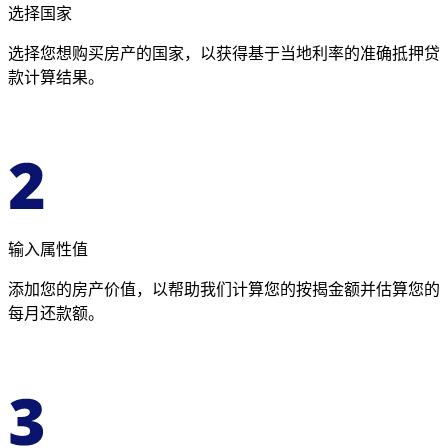
选择国家
选择您想购买房产的国家，以获得基于当地利率的准确抵押贷
款计算结果。
输入属性值
添加您的房产价值，以帮助我们计算您的按揭金额并估算您的
每月还款额。