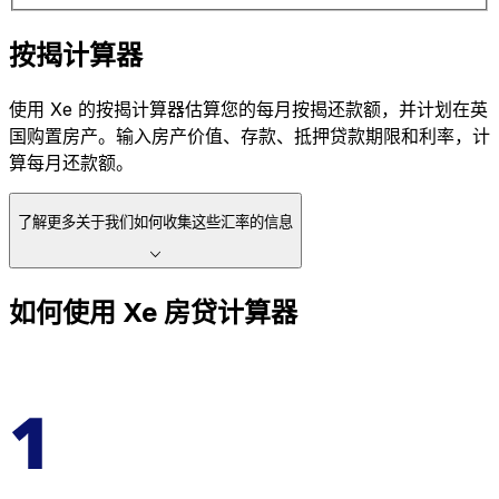
按揭计算器
使用 Xe 的按揭计算器估算您的每月按揭还款额，并计划在英
国购置房产。输入房产价值、存款、抵押贷款期限和利率，计
算每月还款额。
了解更多关于我们如何收集这些汇率的信息
如何使用 Xe 房贷计算器