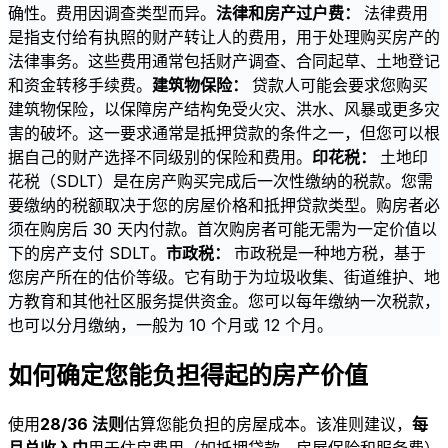
确性。费用因调查类型而异。
法律和房产过户费：
法律费用
是指支付给有执照的财产转让人的费用，用于处理购买房产的
法律事务。这些费用通常包括财产调查、合同起草、土地登记
和资金转移手续费。
建筑物保险：
贷款人可能会要求您购买
建筑物保险，以保障房产结构免受火灾、洪水、风暴或更多灾
害的破坏。这一要求通常是抵押贷款的条件之一，但您可以根
据自己的财产选择不同级别的保险和费用。
印花税：
土地印
花税（SDLT）是在房产购买完成后一次性缴纳的税款。您需
要缴纳的税额取决于您的房屋价格和抵押贷款类型。购房者必
须在购房后 30 天内付款。首次购房者可能无需为一定价值以
下的房产支付 SDLT。
市政税：
市政税是一种地方税，基于
您房产所在的估价等级。它有助于为垃圾收集、街道维护、地
方教育和其他社区服务提供资金。您可以每年缴纳一次税款，
也可以分月缴纳，一般为 10 个月或 12 个月。
如何确定您能负担得起的房产价值
使用
28/36 法则
估算您能负担的房屋成本。该准则建议，
每