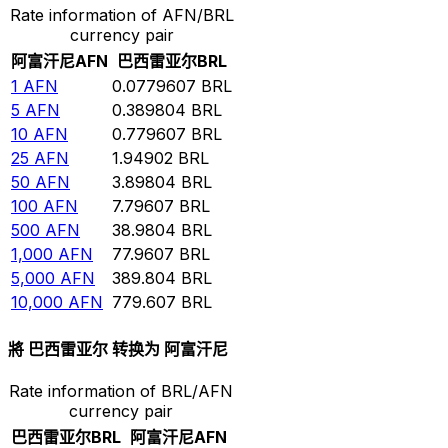
Rate information of AFN/BRL
currency pair
阿富汗尼
AFN
巴西雷亚尔
BRL
1
AFN
0.0779607
BRL
5
AFN
0.389804
BRL
10
AFN
0.779607
BRL
25
AFN
1.94902
BRL
50
AFN
3.89804
BRL
100
AFN
7.79607
BRL
500
AFN
38.9804
BRL
1,000
AFN
77.9607
BRL
5,000
AFN
389.804
BRL
10,000
AFN
779.607
BRL
將 巴西雷亚尔 转换为 阿富汗尼
Rate information of BRL/AFN
currency pair
巴西雷亚尔
BRL
阿富汗尼
AFN