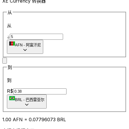
XE Currency 转换器
从
从
؋
AFN
-
阿富汗尼
到
到
R$
BRL
-
巴西雷亚尔
1.00
AFN
=
0.07
796073
BRL