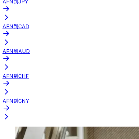
AFN到JPY
AFN到CAD
AFN到AUD
AFN到CHF
AFN到CNY