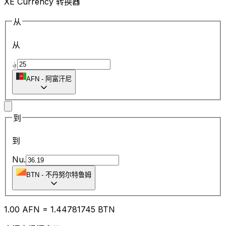
XE Currency 转换器
从
从
؋
AFN
-
阿富汗尼
到
到
Nu.
BTN
-
不丹努尔特鲁姆
1.00
AFN
=
1.44
781745
BTN