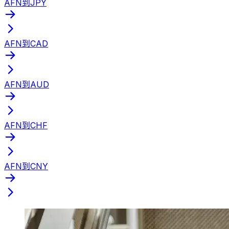
AFN到JPY
AFN到CAD
AFN到AUD
AFN到CHF
AFN到CNY