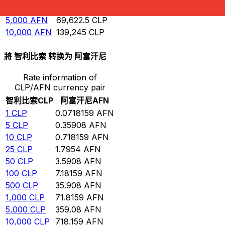
1,000
AFN
13,924.5
CLP
5,000
AFN
69,622.5
CLP
10,000
AFN
139,245
CLP
將 智利比索 转换为 阿富汗尼
Rate information of
CLP/AFN currency pair
智利比索
CLP
阿富汗尼
AFN
1
CLP
0.0718159
AFN
5
CLP
0.35908
AFN
10
CLP
0.718159
AFN
25
CLP
1.7954
AFN
50
CLP
3.5908
AFN
100
CLP
7.18159
AFN
500
CLP
35.908
AFN
1,000
CLP
71.8159
AFN
5,000
CLP
359.08
AFN
10,000
CLP
718.159
AFN