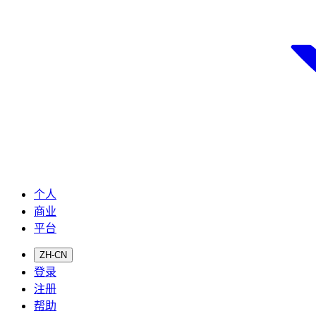
个人
商业
平台
ZH-CN
登录
注册
帮助