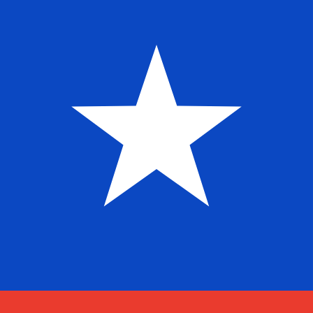
到
到
$
CLP
-
智利比索
1.00
AFN
=
13.92
449077
CLP
中间市场汇率于 UTC 18:36
立即咨询货币专家。
我们可以提供比竞争对手更优惠的汇率。
预约通话
我仅的仅仅器会使用中期市仅仅率。仅仅供参考。您仅款仅
您知道可以通过 Xe 向国外汇款吗？